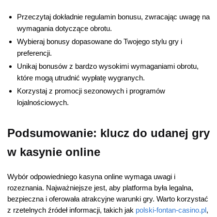
Przeczytaj dokładnie regulamin bonusu, zwracając uwagę na
wymagania dotyczące obrotu.
Wybieraj bonusy dopasowane do Twojego stylu gry i
preferencji.
Unikaj bonusów z bardzo wysokimi wymaganiami obrotu,
które mogą utrudnić wypłatę wygranych.
Korzystaj z promocji sezonowych i programów
lojalnościowych.
Podsumowanie: klucz do udanej gry
w kasynie online
Wybór odpowiedniego kasyna online wymaga uwagi i
rozeznania. Najważniejsze jest, aby platforma była legalna,
bezpieczna i oferowała atrakcyjne warunki gry. Warto korzystać
z rzetelnych źródeł informacji, takich jak
polski-fontan-casino.pl
,