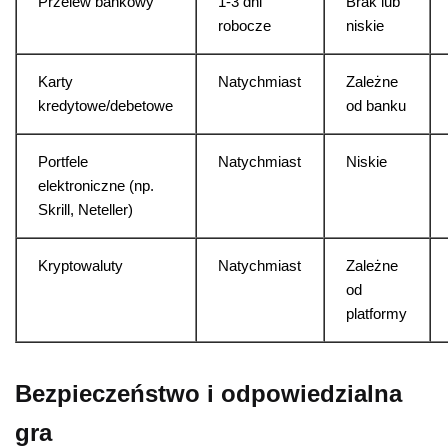
Przelew bankowy
1-3 dni
Brak lub
robocze
niskie
Karty
Natychmiast
Zależne
kredytowe/debetowe
od banku
Portfele
Natychmiast
Niskie
elektroniczne (np.
Skrill, Neteller)
Kryptowaluty
Natychmiast
Zależne
od
platformy
Bezpieczeństwo i odpowiedzialna
gra