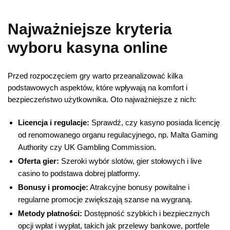
Najważniejsze kryteria
wyboru kasyna online
Przed rozpoczęciem gry warto przeanalizować kilka
podstawowych aspektów, które wpływają na komfort i
bezpieczeństwo użytkownika. Oto najważniejsze z nich:
Licencja i regulacje:
Sprawdź, czy kasyno posiada licencję
od renomowanego organu regulacyjnego, np. Malta Gaming
Authority czy UK Gambling Commission.
Oferta gier:
Szeroki wybór slotów, gier stołowych i live
casino to podstawa dobrej platformy.
Bonusy i promocje:
Atrakcyjne bonusy powitalne i
regularne promocje zwiększają szanse na wygraną.
Metody płatności:
Dostępność szybkich i bezpiecznych
opcji wpłat i wypłat, takich jak przelewy bankowe, portfele