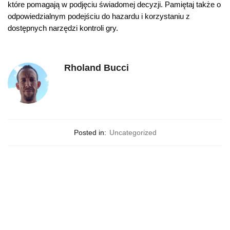
które pomagają w podjęciu świadomej decyzji. Pamiętaj także o
odpowiedzialnym podejściu do hazardu i korzystaniu z
dostępnych narzędzi kontroli gry.
Rholand Bucci
Posted in:
Uncategorized