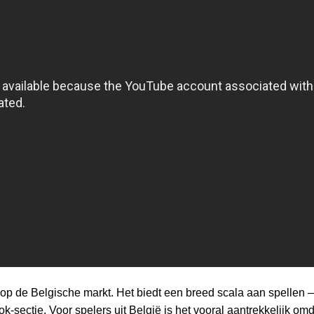
t op de Belgische markt. Het biedt een breed scala aan spellen 
ok‑sectie. Voor spelers uit België is het vooral aantrekkelijk omd