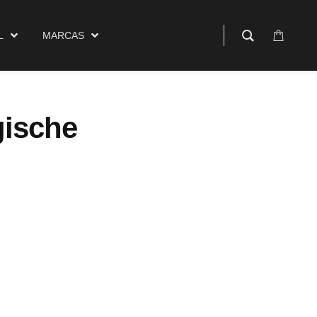
$
0.00
rcas
0
L
MARCAS
gische