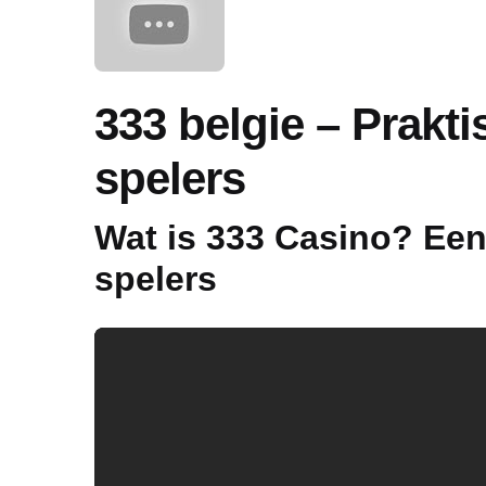
333 belgie – Prakt
spelers
Wat is 333 Casino? Een
spelers