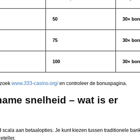
50
30× bo
75
30× bo
100
30× bo
bezoek
www.333-casino.org/
en controleer de bonuspagina.
me snelheid – wat is er
scala aan betaalopties. Je kunt kiezen tussen traditionele ban
eteller.