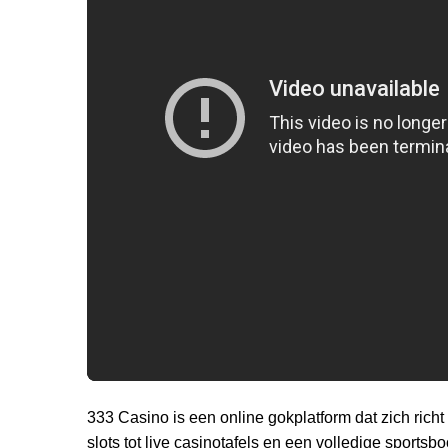
333 Casino is een online gokplatform dat zich rich
slots tot live casinotafels en een volledige sportsbo