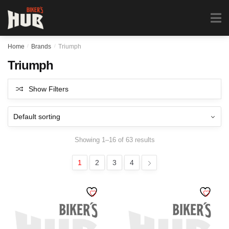
Biker's Hub
MENU
0
Home
/
Brands
/
Triumph
Triumph
Show Filters
Showing 1–16 of 63 results
1
2
3
4