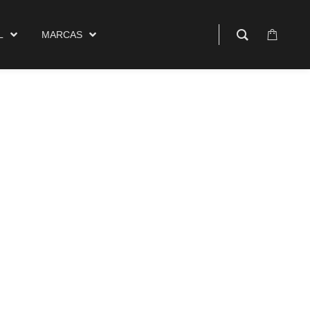
$
0.00
rcas
0
L
MARCAS