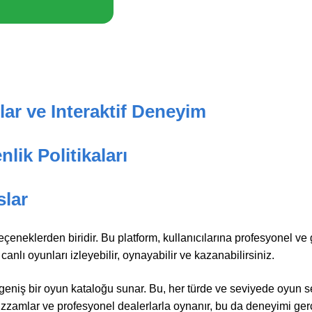
lar ve Interaktif Deneyim
lik Politikaları
lar
çeneklerden biridir. Bu platform, kullanıcılarına profesyonel ve 
nlı oyunları izleyebilir, oynayabilir ve kazanabilirsiniz.
geniş bir oyun kataloğu sunar. Bu, her türde ve seviyede oyun se
 cüzzamlar ve profesyonel dealerlarla oynanır, bu da deneyimi ger