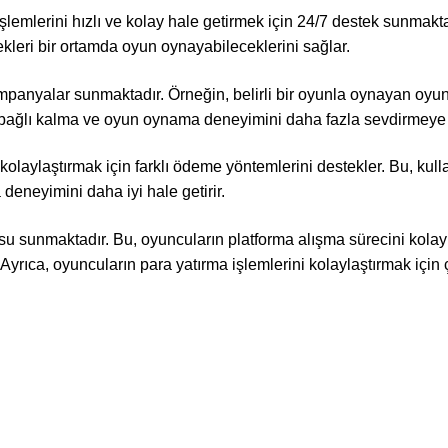
lemlerini hızlı ve kolay hale getirmek için 24/7 destek sunmakta
cekleri bir ortamda oyun oynayabileceklerini sağlar.
mpanyalar sunmaktadır. Örneğin, belirli bir oyunla oynayan oyu
 bağlı kalma ve oyun oynama deneyimini daha fazla sevdirmeye 
kolaylaştırmak için farklı ödeme yöntemlerini destekler. Bu, kulla
eneyimini daha iyi hale getirir.
 sunmaktadır. Bu, oyuncuların platforma alışma sürecini kolayla
Ayrıca, oyuncuların para yatırma işlemlerini kolaylaştırmak için 