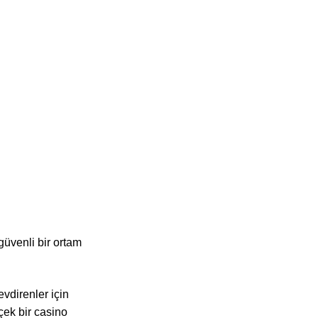
güvenli bir ortam
vdirenler için
çek bir casino