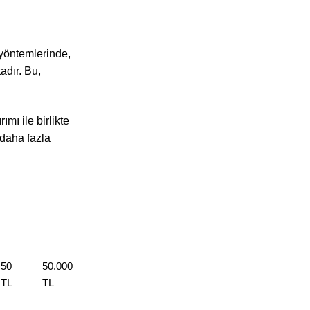
 yöntemlerinde,
adır. Bu,
mı ile birlikte
 daha fazla
50
50.000
TL
TL