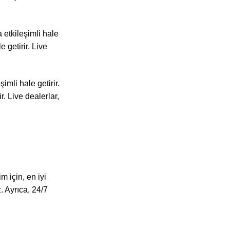
 etkileşimli hale
 getirir. Live
imli hale getirir.
r. Live dealerlar,
m için, en iyi
z. Ayrıca, 24/7