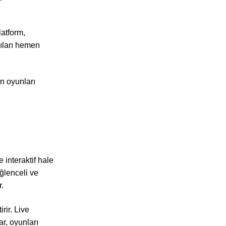
latform,
ıcıları hemen
n oyunları
 interaktif hale
eğlenceli ve
r.
rir. Live
ar, oyunları