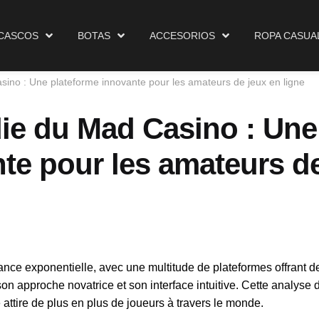
Cascos
Botas
Accesorios
Ropa Casual
Ma
CASCOS
BOTAS
ACCESORIOS
ROPA CASUA
ino : Une plateforme innovante pour les amateurs de jeux en ligne
ie du Mad Casino : Une
te pour les amateurs d
ance exponentielle, avec une multitude de plateformes offrant 
on approche novatrice et son interface intuitive. Cette analyse 
attire de plus en plus de joueurs à travers le monde.