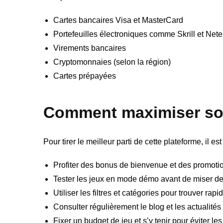
Cartes bancaires Visa et MasterCard
Portefeuilles électroniques comme Skrill et Nete
Virements bancaires
Cryptomonnaies (selon la région)
Cartes prépayées
Comment maximiser son
Pour tirer le meilleur parti de cette plateforme, il 
Profiter des bonus de bienvenue et des promotio
Tester les jeux en mode démo avant de miser de 
Utiliser les filtres et catégories pour trouver rap
Consulter régulièrement le blog et les actualités
Fixer un budget de jeu et s’y tenir pour éviter le