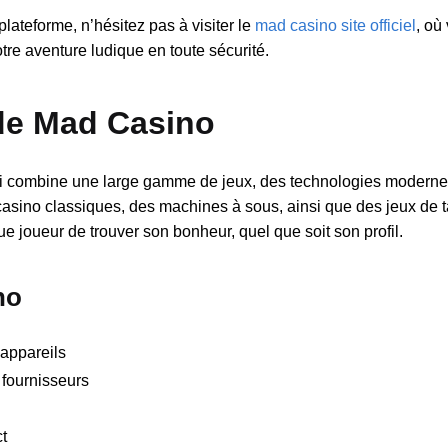
 plateforme, n’hésitez pas à visiter le
mad casino site officiel
, où
tre aventure ludique en toute sécurité.
 de Mad Casino
ui combine une large gamme de jeux, des technologies modernes
casino classiques, des machines à sous, ainsi que des jeux de t
ue joueur de trouver son bonheur, quel que soit son profil.
no
 appareils
 fournisseurs
ct