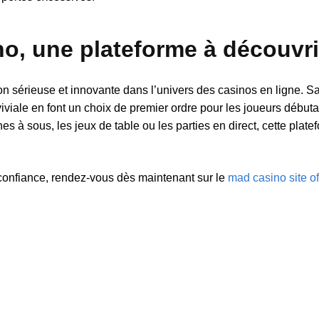
o, une plateforme à découvri
sérieuse et innovante dans l’univers des casinos en ligne. Sa
nviviale en font un choix de premier ordre pour les joueurs débu
s à sous, les jeux de table ou les parties en direct, cette plat
confiance, rendez-vous dès maintenant sur le
mad casino site off