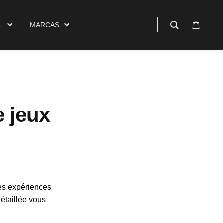
$
0.00
rcas
0
L
MARCAS
e jeux
des expériences
détaillée vous