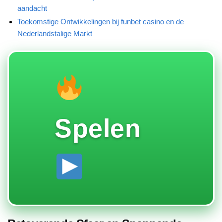
aandacht
Toekomstige Ontwikkelingen bij funbet casino en de
Nederlandstalige Markt
Spelen