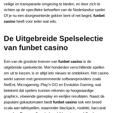
veilige en transparante omgeving te bieden, en door zich te
richten op de specifieke behoeften van de Nederlandse speler.
Of je nu een doorgewinterde gokker bent of net begint,
funbet
casino
heeft voor ieder wat wils.
De Uitgebreide Spelselectie
van funbet casino
Een van de grootste troeven van
funbet casino
is de
uitgebreide spelselectie. Met honderden verschillende spellen
om uit te kiezen, is er altijd iets nieuws te ontdekken. Het casino
werkt samen met gerenommeerde softwareproviders zoals
NetEnt, Microgaming, Play’n GO en Evolution Gaming, wat
betekent dat spelers kunnen rekenen op hoogwaardige
graphics, vloeiende gameplay en eerlijke resultaten. Naast de
populaire gokautomaten biedt
funbet casino
ook een breed
scala aan tafelspellen, waaronder blackjack, roulette, baccarat