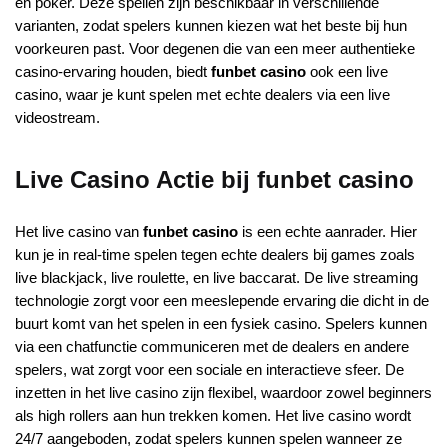
en poker. Deze spellen zijn beschikbaar in verschillende
varianten, zodat spelers kunnen kiezen wat het beste bij hun
voorkeuren past. Voor degenen die van een meer authentieke
casino-ervaring houden, biedt
funbet casino
ook een live
casino, waar je kunt spelen met echte dealers via een live
videostream.
Live Casino Actie bij funbet casino
Het live casino van
funbet casino
is een echte aanrader. Hier
kun je in real-time spelen tegen echte dealers bij games zoals
live blackjack, live roulette, en live baccarat. De live streaming
technologie zorgt voor een meeslepende ervaring die dicht in de
buurt komt van het spelen in een fysiek casino. Spelers kunnen
via een chatfunctie communiceren met de dealers en andere
spelers, wat zorgt voor een sociale en interactieve sfeer. De
inzetten in het live casino zijn flexibel, waardoor zowel beginners
als high rollers aan hun trekken komen. Het live casino wordt
24/7 aangeboden, zodat spelers kunnen spelen wanneer ze