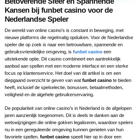
Betoverende Sfeer en Spannende
Kansen bij funbet casino voor de
Nederlandse Speler
De wereld van online casino’s is constant in beweging, met
nieuwe platforms die regelmatig opduiken. Voor de Nederlandse
speler die op zoek is naar een betrouwbare, spannende en
gebruiksvriendelijke omgeving, is
funbet casino
een
uitstekende optie. Dit casino combineert een aantrekkelijk
aanbod aan spellen met een moderne interface en een sterke
focus op klantenservice. Het doel van dit artikel is om een
diepgaand overzicht te geven van wat
funbet casino
te bieden
heeft, inclusief de spelselectie, bonussen, betaalmethoden,
veiligheid en de algehele gebruikerservaring.
De populariteit van online casino’s in Nederland is de afgelopen
jaren aanzienlijk toegenomen. Dit is deels te danken aan de
wetswijzigingen die online gokken legaliseren, waardoor spelers
nu in een gereguleerde omgeving kunnen genieten van hun
favoriete spellen.
funbet casino
speelt hier op in door een