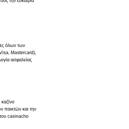
ους την ευκαιρία
κες όλων των
isa, Mastercard),
ολογία ασφαλείας
 καζίνο
ν παικτών και την
 του casinacho