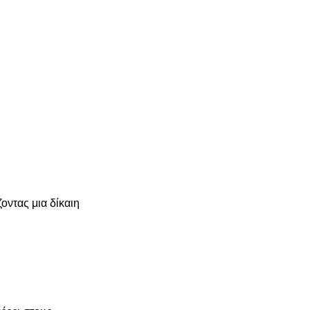
οντας μια δίκαιη