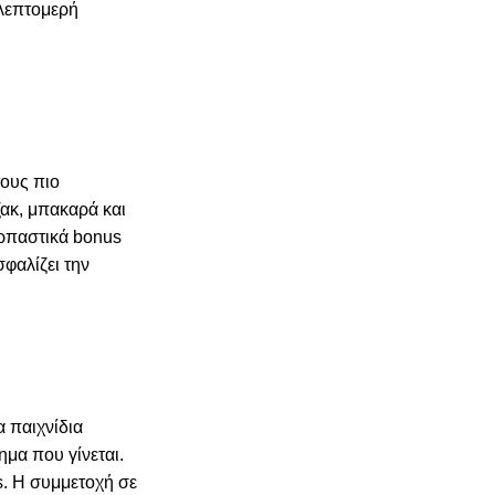
 λεπτομερή
τους πιο
ζακ, μπακαρά και
αρπαστικά bonus
φαλίζει την
α παιχνίδια
μα που γίνεται.
s. Η συμμετοχή σε