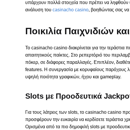
υπάρχουν πολλά στοιχεία που πρέπει να ληφθούν υ
ανάλυση του
casinacho casino
, βοηθώντας σας να
Ποικιλία Παιχνιδιών κα
Το casinacho casino διακρίνεται για την τεράστια 
απαιτητικούς παίκτες. Στο ρεπερτόριό του περιλαμ
πόκερ, σε διάφορες παραλλαγές. Επιπλέον, διαθέτει
features. Η συνεργασία με κορυφαίους παρόχους λο
υψηλή ποιότητα γραφικών, ήχου και gameplay.
Slots με Προοδευτικά Jackpo
Για τους λάτρεις των slots, το casinacho casino πρ
προσφέρουν την ευκαιρία να κερδίσετε τεράστια χρ
Ορισμένα από τα πιο δημοφιλή slots με προοδευτικά