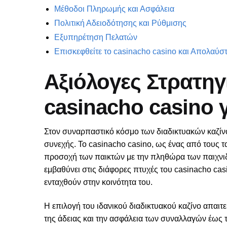
Μέθοδοι Πληρωμής και Ασφάλεια
Πολιτική Αδειοδότησης και Ρύθμισης
Εξυπηρέτηση Πελατών
Επισκεφθείτε το casinacho casino και Απολαύσ
Αξιόλογες Στρατηγ
casinacho casino 
Στον συναρπαστικό κόσμο των διαδικτυακών καζίνο
συνεχής. Το casinacho casino, ως ένας από τους τα
προσοχή των παικτών με την πληθώρα των παιχνιδι
εμβαθύνει στις διάφορες πτυχές του casinacho ca
ενταχθούν στην κοινότητα του.
Η επιλογή του ιδανικού διαδικτυακού καζίνο απαιτ
της άδειας και την ασφάλεια των συναλλαγών έως τ