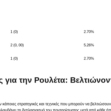
1 (0)
2.70%
2 (0, 00)
5.26%
1 (0)
2.70%
ς για την Ρουλέτα: Βελτιώνον
υν κάποιες στρατηγικές και τεχνικές που μπορούν να βελτιώσουν
ριλαμβάνει τη διπλασιασμό του πονταρίσματος μετά από κάθε ήττ