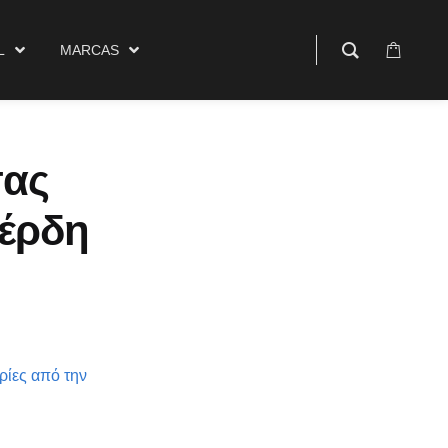
$
0.00
rcas
0
L
MARCAS
σας
κέρδη
ρίες από την