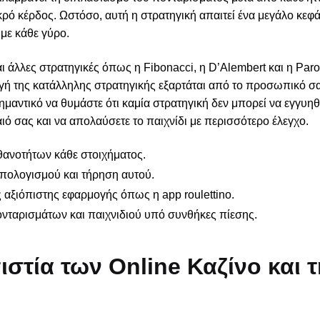
κρό κέρδος. Ωστόσο, αυτή η στρατηγική απαιτεί ένα μεγάλο κεφάλ
 με κάθε γύρο.
 άλλες στρατηγικές όπως η Fibonacci, η D’Alembert και η Parol
λογή της κατάλληλης στρατηγικής εξαρτάται από το προσωπικό σ
ημαντικό να θυμάστε ότι καμία στρατηγική δεν μπορεί να εγγυηθε
αιό σας και να απολαύσετε το παιχνίδι με περισσότερο έλεγχο.
ανοτήτων κάθε στοιχήματος.
ολογισμού και τήρηση αυτού.
αξιόπιστης εφαρμογής όπως η app roulettino.
ταρισμάτων και παιχνιδιού υπό συνθήκες πίεσης.
ιστία των Online Καζίνο και 