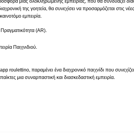
ροσφορά μιας ολοκληρωμένης εμπειρίας, που θα συνδυάζει δι
ιαχρονική της γοητεία, θα συνεχίσει να προσαρμόζεται στις νέες
καινοτόμο εμπειρία.
 Πραγματικότητα (AR).
ειρία Παιχνιδιού.
 roulettino, παραμένει ένα διαχρονικό παιχνίδι που συνεχίζει 
παίκτες μια συναρπαστική και διασκεδαστική εμπειρία.