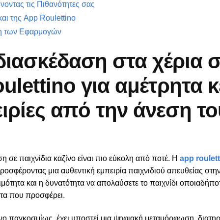
ώνοντας τις Πιθανότητες σας
και της App Roulettino
ιξη των Εφαρμογών
διασκέδαση στα χέρια σ
oulettino για αμέτρητα 
ειρίες από την άνεση το
 σε παιχνίδια καζίνο είναι πιο εύκολη από ποτέ. Η
app roulet
 προσφέροντας μια αυθεντική εμπειρία παιχνιδιού απευθείας στη
ιμότητα και η δυνατότητα να απολαύσετε το παιχνίδι οποιαδήποτ
ατα που προσφέρει.
ζίνο παγκοσμίως, έχει υποστεί μια ψηφιακή μεταμόρφωση, διατη