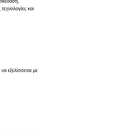
ασκέδαση,
 τεχνολογίες και
να εξελίσσεται με