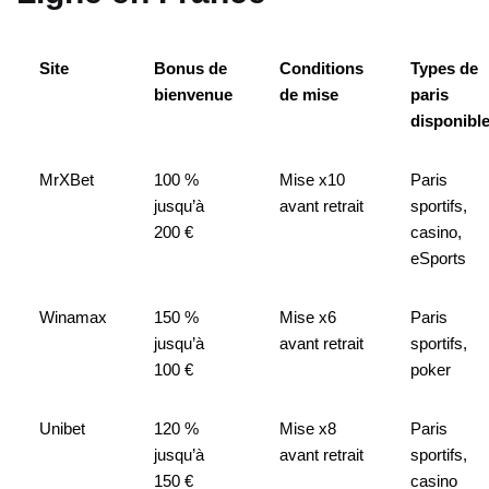
Site
Bonus de
Conditions
Types de
bienvenue
de mise
paris
disponibl
MrXBet
100 %
Mise x10
Paris
jusqu’à
avant retrait
sportifs,
200 €
casino,
eSports
Winamax
150 %
Mise x6
Paris
jusqu’à
avant retrait
sportifs,
100 €
poker
Unibet
120 %
Mise x8
Paris
jusqu’à
avant retrait
sportifs,
150 €
casino