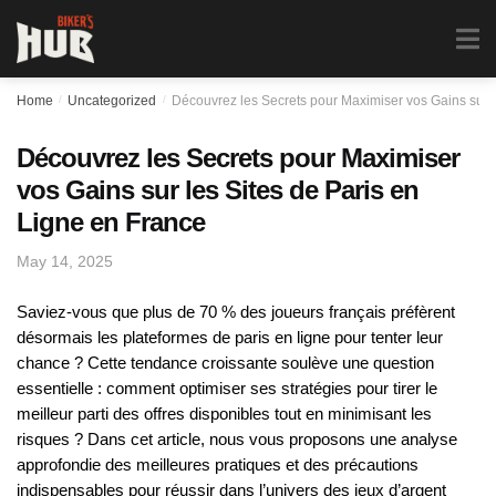
Biker's Hub
MENU
0
Home
/
Uncategorized
/
Découvrez les Secrets pour Maximiser vos Gains sur l
Découvrez les Secrets pour Maximiser
vos Gains sur les Sites de Paris en
Ligne en France
May 14, 2025
Saviez-vous que plus de 70 % des joueurs français préfèrent
désormais les plateformes de paris en ligne pour tenter leur
chance ? Cette tendance croissante soulève une question
essentielle : comment optimiser ses stratégies pour tirer le
meilleur parti des offres disponibles tout en minimisant les
risques ? Dans cet article, nous vous proposons une analyse
approfondie des meilleures pratiques et des précautions
indispensables pour réussir dans l’univers des jeux d’argent