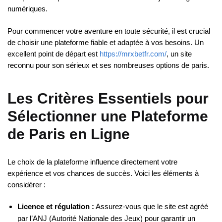
numériques.
Pour commencer votre aventure en toute sécurité, il est crucial
de choisir une plateforme fiable et adaptée à vos besoins. Un
excellent point de départ est
https://mrxbetfr.com/
, un site
reconnu pour son sérieux et ses nombreuses options de paris.
Les Critères Essentiels pour
Sélectionner une Plateforme
de Paris en Ligne
Le choix de la plateforme influence directement votre
expérience et vos chances de succès. Voici les éléments à
considérer :
Licence et régulation :
Assurez-vous que le site est agréé
par l’ANJ (Autorité Nationale des Jeux) pour garantir un