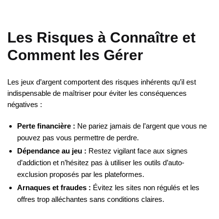
Les Risques à Connaître et
Comment les Gérer
Les jeux d’argent comportent des risques inhérents qu’il est
indispensable de maîtriser pour éviter les conséquences
négatives :
Perte financière :
Ne pariez jamais de l’argent que vous ne
pouvez pas vous permettre de perdre.
Dépendance au jeu :
Restez vigilant face aux signes
d’addiction et n’hésitez pas à utiliser les outils d’auto-
exclusion proposés par les plateformes.
Arnaques et fraudes :
Évitez les sites non régulés et les
offres trop alléchantes sans conditions claires.