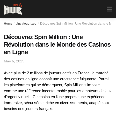
Biker's Hub
MENU
0
Home
/
Uncategorized
/
Découvrez Spin Million : Une Révolution dans le Mo
Découvrez Spin Million : Une
Révolution dans le Monde des Casinos
en Ligne
May 6, 2025
Avec plus de 2 millions de joueurs actifs en France, le marché
des casinos en ligne connaît une croissance fulgurante. Parmi
les plateformes qui se démarquent, Spin Million s’impose
comme une référence incontournable pour les amateurs de jeux
d’argent virtuels. Ce casino en ligne propose une expérience
immersive, sécurisée et riche en divertissements, adaptée aux
besoins des joueurs français.