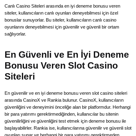
Canlı Casino Siteleri arasında en iyi deneme bonusu veren
siteler, kullanıcıların canlı oyunları deneyebilmesi için özel
bonuslar sunuyorlar. Bu siteler, kullanıcıların canlı casino
oyunlarını deneyebilmesi için güvenilir ve güvenli bir ortam
sağlıyorlar.
En Güvenli ve En İyi Deneme
Bonusu Veren Slot Casino
Siteleri
En güvenilir ve en iyi deneme bonusu veren slot casino siteleri
arasında CasinoX ve Rankia bulunur. CasinoX, kullanıcıların
güvenliğini ve deneyimini önceliğe alan bir platformdur. Herhangi
bir para yatırımı gerektirmediğinden, kullanıcılar bu sitenin
güvenilirliğini ve güvenliğini test etmek için deneme bonusu ile
başlayabilirler. Rankia ise, kullanıcılarına güvenilir ve güvenli slot
oyunları sunar ve herhangi bir para yatırımı gerektirmeden