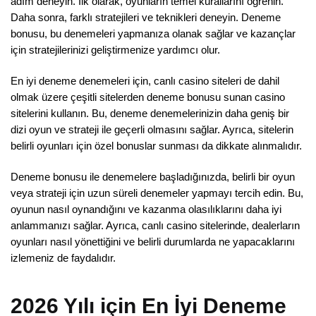
adım deneyin. İlk olarak, oyunların temel kurallarını öğrenin.
Daha sonra, farklı stratejileri ve teknikleri deneyin. Deneme
bonusu, bu denemeleri yapmanıza olanak sağlar ve kazançlar
için stratejilerinizi geliştirmenize yardımcı olur.
En iyi deneme denemeleri için, canlı casino siteleri de dahil
olmak üzere çeşitli sitelerden deneme bonusu sunan casino
sitelerini kullanın. Bu, deneme denemelerinizin daha geniş bir
dizi oyun ve strateji ile geçerli olmasını sağlar. Ayrıca, sitelerin
belirli oyunları için özel bonuslar sunması da dikkate alınmalıdır.
Deneme bonusu ile denemelere başladığınızda, belirli bir oyun
veya strateji için uzun süreli denemeler yapmayı tercih edin. Bu,
oyunun nasıl oynandığını ve kazanma olasılıklarını daha iyi
anlammanızı sağlar. Ayrıca, canlı casino sitelerinde, dealerların
oyunları nasıl yönettiğini ve belirli durumlarda ne yapacaklarını
izlemeniz de faydalıdır.
2026 Yılı için En İyi Deneme