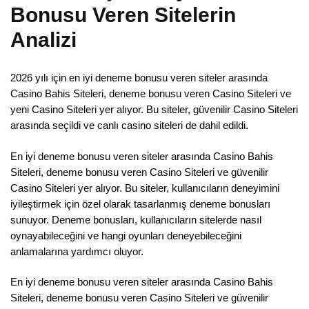
Bonusu Veren Sitelerin
Analizi
2026 yılı için en iyi deneme bonusu veren siteler arasında
Casino Bahis Siteleri, deneme bonusu veren Casino Siteleri ve
yeni Casino Siteleri yer alıyor. Bu siteler, güvenilir Casino Siteleri
arasında seçildi ve canlı casino siteleri de dahil edildi.
En iyi deneme bonusu veren siteler arasında Casino Bahis
Siteleri, deneme bonusu veren Casino Siteleri ve güvenilir
Casino Siteleri yer alıyor. Bu siteler, kullanıcıların deneyimini
iyileştirmek için özel olarak tasarlanmış deneme bonusları
sunuyor. Deneme bonusları, kullanıcıların sitelerde nasıl
oynayabileceğini ve hangi oyunları deneyebileceğini
anlamalarına yardımcı oluyor.
En iyi deneme bonusu veren siteler arasında Casino Bahis
Siteleri, deneme bonusu veren Casino Siteleri ve güvenilir