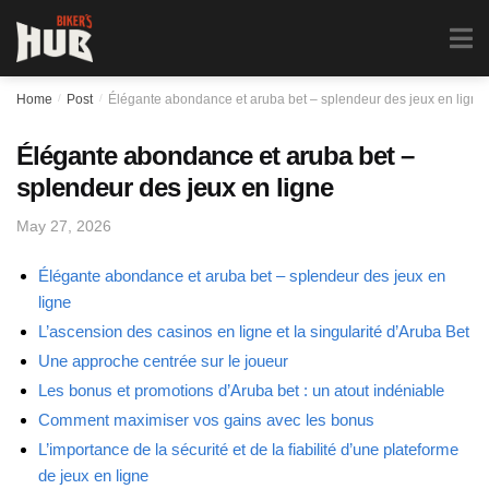
Biker's Hub
MENU
0
Home
/
Post
/
Élégante abondance et aruba bet – splendeur des jeux en ligne
Élégante abondance et aruba bet –
splendeur des jeux en ligne
May 27, 2026
Élégante abondance et aruba bet – splendeur des jeux en
ligne
L’ascension des casinos en ligne et la singularité d’Aruba Bet
Une approche centrée sur le joueur
Les bonus et promotions d’Aruba bet : un atout indéniable
Comment maximiser vos gains avec les bonus
L’importance de la sécurité et de la fiabilité d’une plateforme
de jeux en ligne