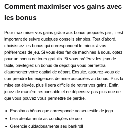
Comment maximiser vos gains avec
les bonus
Pour maximiser vos gains grâce aux bonus proposés par , il est
important de suivre quelques conseils simples. Tout d’abord,
choisissez les bonus qui correspondent le mieux à vos
préférences de jeu. Si vous êtes fan de machines à sous, optez
pour un bonus de tours gratuits. Si vous préférez les jeux de
table, privilégiez un bonus de dépôt qui vous permettra
d’augmenter votre capital de départ. Ensuite, assurez-vous de
comprendre les exigences de mise associées au bonus. Plus la
mise est élevée, plus il sera difficile de retirer vos gains. Enfin,
jouez de manière responsable et ne dépensez pas plus que ce
que vous pouvez vous permettre de perdre.
Escolha o bônus que corresponde ao seu estilo de jogo
Leia atentamente as condições de uso
Gerencie cuidadosamente seu bankroll