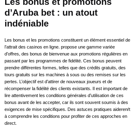
Les bonus et promotions
d’Aruba bet : un atout
indéniable
Les bonus et les promotions constituent un élément essentiel de
l’attrait des casinos en ligne. propose une gamme variée
d’offres, des bonus de bienvenue aux promotions régulières en
passant par les programmes de fidélité. Ces bonus peuvent
prendre différentes formes, telles que des crédits gratuits, des
tours gratuits sur les machines à sous ou des remises sur les
pertes. L’objectif est d’attirer de nouveaux joueurs et de
récompenser la fidélité des clients existants. Il est important de
lire attentivement les conditions générales d’utilisation de ces
bonus avant de les accepter, car ils sont souvent soumis à des
exigences de mise spécifiques. Des astuces pratiques aiderenŕt
à comprendre les conditions pour profiter de ces approches en
direct.