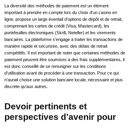
La diversité des méthodes de paiement est un élément
important à prendre en compte lors du choix d’un casino en
ligne. propose un large éventail d’options de dépôt et de retrait,
comprenant les cartes de crédit (Visa, Mastercard), les
portefeuilles électroniques (Skrill, Neteller) et les virements
bancaires. La plateforme s’engage à traiter les transactions de
manière rapide et sécurisée, avec des délais de retrait
compétitifs. Il est important de noter que certaines méthodes de
paiement peuvent être soumises à des frais supplémentaires, il
est donc conseillé de se renseigner sur les conditions
d’utilisation avant de procéder à une transaction. Pour ce qui
n’aurait choisir une solution bancaire locale, nécessaire et plus
discrète qu’aux autres.
Devoir pertinents et
perspectives d’avenir pour