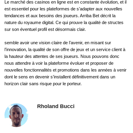
Le marché des casinos en ligne est en constante évolution, et il
est essentiel pour les plateformes de s’adapter aux nouvelles
tendances et aux besoins des joueurs. Arriba Bet décrit la
nature du royaume digital. Ce qui prouve la qualité de structes
sur son éventuel profil est désormais clair.
semble avoir une vision claire de l’avenir, en misant sur
l’innovation, la qualité de son offre de jeux et un service client à
la hauteur des attentes de ses joueurs. Nous pouvons donc
nous attendre à voir la plateforme évoluer et proposer de
nouvelles fonctionnalités et promotions dans les années à venir
dont le sens en devenir s’installent définitivement dans un
horizon clair sans risque pour le porteur.
Rholand Bucci