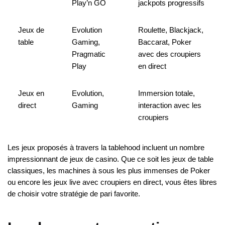
Play’n GO
jackpots progressifs
Jeux de
Evolution
Roulette, Blackjack,
table
Gaming,
Baccarat, Poker
Pragmatic
avec des croupiers
Play
en direct
Jeux en
Evolution,
Immersion totale,
direct
Gaming
interaction avec les
croupiers
Les jeux proposés à travers la tablehood incluent un nombre
impressionnant de jeux de casino. Que ce soit les jeux de table
classiques, les machines à sous les plus immenses de Poker
ou encore les jeux live avec croupiers en direct, vous êtes libres
de choisir votre stratégie de pari favorite.