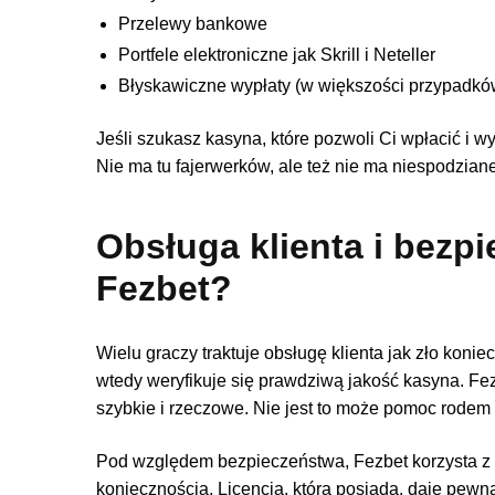
Przelewy bankowe
Portfele elektroniczne jak Skrill i Neteller
Błyskawiczne wypłaty (w większości przypadkó
Jeśli szukasz kasyna, które pozwoli Ci wpłacić i 
Nie ma tu fajerwerków, ale też nie ma niespodziane
Obsługa klienta i bezp
Fezbet?
Wielu graczy traktuje obsługę klienta jak zło konie
wtedy weryfikuje się prawdziwą jakość kasyna. Fez
szybkie i rzeczowe. Nie jest to może pomoc rodem z
Pod względem bezpieczeństwa, Fezbet korzysta z 
koniecznością. Licencja, którą posiada, daje pewn