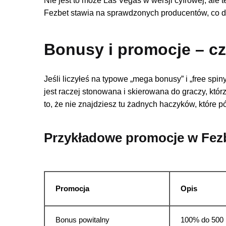
Nie jest to może Las Vegas w wersji cyfrowej, ale t
Fezbet stawia na sprawdzonych producentów, co da
Bonusy i promocje – cz
Jeśli liczyłeś na typowe „mega bonusy” i „free spi
jest raczej stonowana i skierowana do graczy, któr
to, że nie znajdziesz tu żadnych haczyków, które 
Przykładowe promocje w Fez
Promocja
Opis
Bonus powitalny
100% do 500