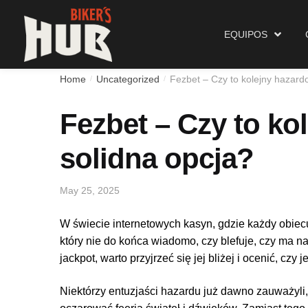
Biker's Hub
Equipos
EQUIPOS
Home
Uncategorized
Fezbet – Czy to kolejny hazard
/
/
Fezbet – Czy to ko
solidna opcja?
May 25, 2025
W świecie internetowych kasyn, gdzie każdy obiecu
który nie do końca wiadomo, czy blefuje, czy ma na
jackpot, warto przyjrzeć się jej bliżej i ocenić, czy
Niektórzy entuzjaści hazardu już dawno zauważyli