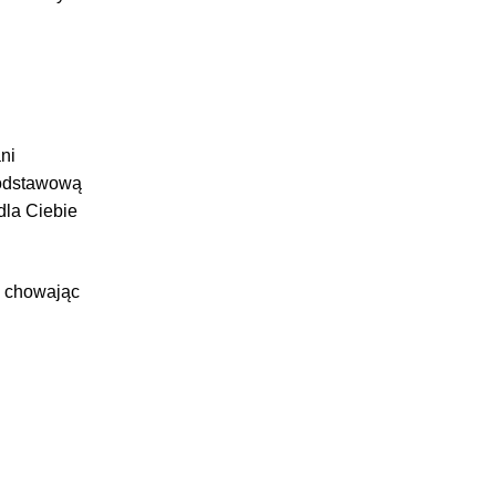
ni
 podstawową
dla Ciebie
ie chowając