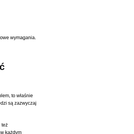
tawowe wymagania.
ć
blem, to właśnie
edzi są zazwyczaj
 też
k w każdym