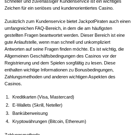
schneller und zuverlässiger Kundenservice ist ein wichtiges
Zeichen für ein seriöses und kundenorientiertes Casino.
Zusätzlich zum Kundenservice bietet JackpotPiraten auch einen
umfangreichen FAQ-Bereich, in dem die am häufigsten
gestellten Fragen beantwortet werden. Dieser Bereich ist eine
gute Anlaufstelle, wenn man schnell und unkompliziert
Antworten auf seine Fragen finden möchte. Es ist wichtig, die
Allgemeinen Geschäftsbedingungen des Casinos vor der
Registrierung und dem Spielen sorgfältig zu lesen. Diese
enthalten wichtige Informationen zu Bonusbedingungen,
Zahlungsmethoden und anderen wichtigen Aspekten des
Casinos.
Kreditkarten (Visa, Mastercard)
E-Wallets (Skrill, Neteller)
Banküberweisung
Kryptowährungen (Bitcoin, Ethereum)
Zahlungsmethode