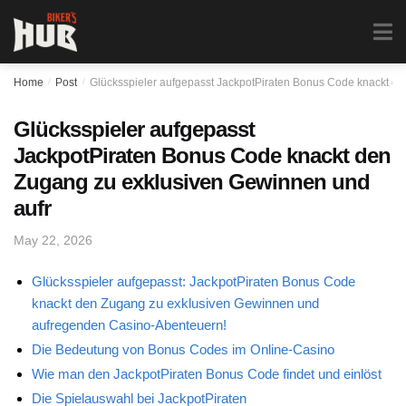
Biker's Hub
MENU
0
Home
/
Post
/
Glücksspieler aufgepasst JackpotPiraten Bonus Code knackt d
Glücksspieler aufgepasst
JackpotPiraten Bonus Code knackt den
Zugang zu exklusiven Gewinnen und
aufr
May 22, 2026
Glücksspieler aufgepasst: JackpotPiraten Bonus Code
knackt den Zugang zu exklusiven Gewinnen und
aufregenden Casino-Abenteuern!
Die Bedeutung von Bonus Codes im Online-Casino
Wie man den JackpotPiraten Bonus Code findet und einlöst
Die Spielauswahl bei JackpotPiraten