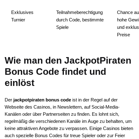
Exklusives
Teilnahmeberechtigung
Chance au
Turnier
durch Code, bestimmte
hohe Gewi
Spiele
und exklus
Preise
Wie man den JackpotPiraten
Bonus Code findet und
einlöst
Der
jackpotpiraten bonus code
ist in der Regel auf der
Webseite des Casinos, in Newslettern, auf Social-Media-
Kanälen oder über Partnerseiten zu finden. Es lohnt sich,
regelmäßig die verschiedenen Kanäle im Auge zu behalten, um
keine attraktiven Angebote zu verpassen. Einige Casinos bieten
auch spezielle Bonus Codes für treue Spieler oder zur Feier