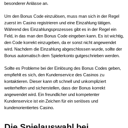
besonderer Anlässe an.
Um den Bonus Code einzulösen, muss man sich in der Regel
zuerst im Casino registrieren und eine Einzahlung tätigen.
Während des Einzahlungsprozesses gibt es in der Regel ein
Feld, in das man den Bonus Code eingeben kann. Es ist wichtig,
den Code korrekt einzugeben, da er sonst nicht angewendet
wird. Nachdem die Einzahlung abgeschlossen wurde, sollte der
Bonus automatisch dem Spielerkonto gutgeschrieben werden.
Sollte es Probleme bei der Einlösung des Bonus Codes geben,
empfiehlt es sich, den Kundenservice des Casinos zu
kontaktieren. Dieser kann oft schnell und unkompliziert
weiterhelfen und sicherstellen, dass der Bonus korrekt
angewendet wird. Ein freundlicher und kompetenter
Kundenservice ist ein Zeichen für ein seriöses und
kundenorientiertes Casino.
Die Spielauswahl bei