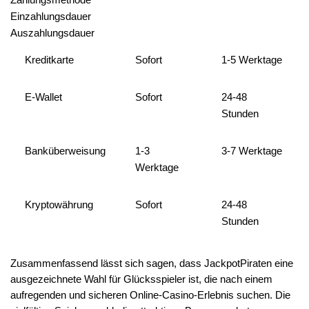
Einzahlungsdauer
Auszahlungsdauer
Kreditkarte
Sofort
1-5 Werktage
E-Wallet
Sofort
24-48
Stunden
Banküberweisung
1-3
3-7 Werktage
Werktage
Kryptowährung
Sofort
24-48
Stunden
Zusammenfassend lässt sich sagen, dass JackpotPiraten eine
ausgezeichnete Wahl für Glücksspieler ist, die nach einem
aufregenden und sicheren Online-Casino-Erlebnis suchen. Die