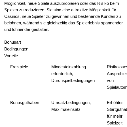
Möglichkeit, neue Spiele auszuprobieren oder das Risiko beim
Spielen zu reduzieren. Sie sind eine attraktive Möglichkeit für
Casinos, neue Spieler zu gewinnen und bestehende Kunden zu
belohnen, während sie gleichzeitig das Spielerlebnis spannender
und lohnender gestalten.
Bonusart
Bedingungen
Vorteile
Freispiele
Mindesteinzahlung
Risikolose
erforderlich,
Ausprobie
Durchspielbedingungen
von
Spielauto
Bonusguthaben
Umsatzbedingungen,
Erhöhtes
Maximaleinsatz
Startgutha
für mehr
Spielzeit