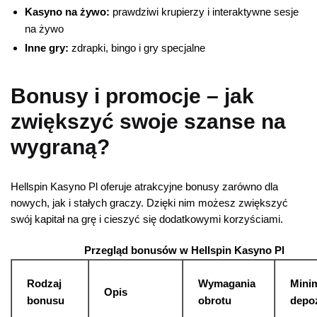
Kasyno na żywo:
prawdziwi krupierzy i interaktywne sesje
na żywo
Inne gry:
zdrapki, bingo i gry specjalne
Bonusy i promocje – jak
zwiększyć swoje szanse na
wygraną?
Hellspin Kasyno Pl oferuje atrakcyjne bonusy zarówno dla
nowych, jak i stałych graczy. Dzięki nim możesz zwiększyć
swój kapitał na grę i cieszyć się dodatkowymi korzyściami.
Przegląd bonusów w Hellspin Kasyno Pl
Rodzaj
Wymagania
Mini
Opis
bonusu
obrotu
depo