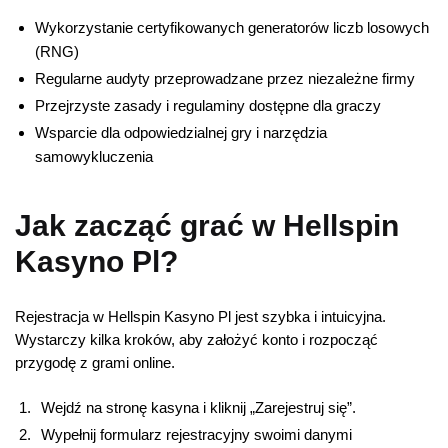
Wykorzystanie certyfikowanych generatorów liczb losowych
(RNG)
Regularne audyty przeprowadzane przez niezależne firmy
Przejrzyste zasady i regulaminy dostępne dla graczy
Wsparcie dla odpowiedzialnej gry i narzędzia
samowykluczenia
Jak zacząć grać w Hellspin
Kasyno Pl?
Rejestracja w Hellspin Kasyno Pl jest szybka i intuicyjna.
Wystarczy kilka kroków, aby założyć konto i rozpocząć
przygodę z grami online.
Wejdź na stronę kasyna i kliknij „Zarejestruj się”.
Wypełnij formularz rejestracyjny swoimi danymi