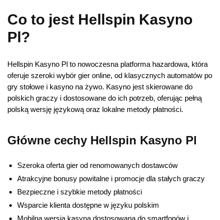
Co to jest Hellspin Kasyno
Pl?
Hellspin Kasyno Pl to nowoczesna platforma hazardowa, która
oferuje szeroki wybór gier online, od klasycznych automatów po
gry stołowe i kasyno na żywo. Kasyno jest skierowane do
polskich graczy i dostosowane do ich potrzeb, oferując pełną
polską wersję językową oraz lokalne metody płatności.
Główne cechy Hellspin Kasyno Pl
Szeroka oferta gier od renomowanych dostawców
Atrakcyjne bonusy powitalne i promocje dla stałych graczy
Bezpieczne i szybkie metody płatności
Wsparcie klienta dostępne w języku polskim
Mobilna wersja kasyna dostosowana do smartfonów i