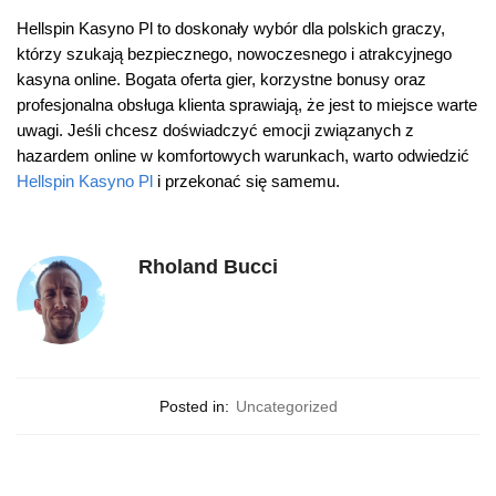
Hellspin Kasyno Pl to doskonały wybór dla polskich graczy,
którzy szukają bezpiecznego, nowoczesnego i atrakcyjnego
kasyna online. Bogata oferta gier, korzystne bonusy oraz
profesjonalna obsługa klienta sprawiają, że jest to miejsce warte
uwagi. Jeśli chcesz doświadczyć emocji związanych z
hazardem online w komfortowych warunkach, warto odwiedzić
Hellspin Kasyno Pl
i przekonać się samemu.
Rholand Bucci
Posted in:
Uncategorized