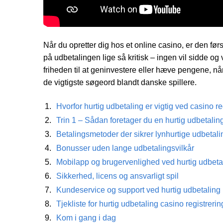
Når du opretter dig hos et online casino, er den før
på udbetalingen lige så kritisk – ingen vil sidde og 
friheden til at geninvestere eller hæve pengene, når 
de vigtigste søgeord blandt danske spillere.
Hvorfor hurtig udbetaling er vigtig ved casino re
Trin 1 – Sådan foretager du en hurtig udbetaling
Betalingsmetoder der sikrer lynhurtige udbetali
Bonusser uden lange udbetalingsvilkår
Mobilapp og brugervenlighed ved hurtig udbeta
Sikkerhed, licens og ansvarligt spil
Kundeservice og support ved hurtig udbetaling
Tjekliste for hurtig udbetaling casino registrerin
Kom i gang i dag