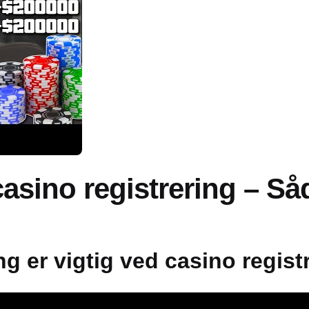
casino registrering – S
ng er vigtig ved casino regist