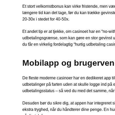
Et stort velkomstbonus kan virke fristende, men væ
længere tid kan det tage, før du kan trække gevinst
20‑30x i stedet for 40‑50x.
Et andet tip er at tjekke, om casinoet har en “no‑
udbetalingsgrænse, som kan gøre en stor gevinst ub
du får en virkelig fordelagtig “hurtig udbetaling casi
Mobilapp og brugervenl
De fleste moderne casinoer har en dedikeret app ti
udbetalinger på farten uden at skulle logge ind på
udbetalingsstatus – så ved du med det samme, når
Desuden bør du sikre dig, at appen har integreret s
ekstra tryghed, når du håndterer dine penge. En hurt