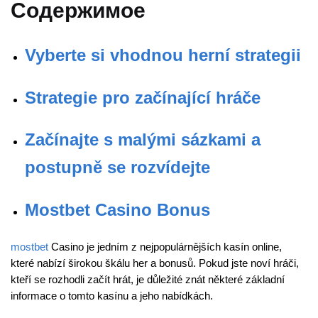
Содержимое
Vyberte si vhodnou herní strategii
Strategie pro začínající hráče
Začínajte s malými sázkami a
postupně se rozvídejte
Mostbet Casino Bonus
mostbet
Casino je jedním z nejpopulárnějších kasín online,
které nabízí širokou škálu her a bonusů. Pokud jste noví hráči,
kteří se rozhodli začít hrát, je důležité znát některé základní
informace o tomto kasínu a jeho nabídkách.