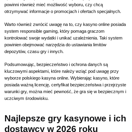
powinni również mieć możliwość wyboru, czy chcą
otrzymywać informacje o promocjach i ofertach specjalnych.
Warto również zwrócić uwagę na to, czy kasyno online posiada
system responsible gaming, który pomaga graczom
kontrolować swoje wydatki i unikać uzależnienia. Taki system
powinien obejmować narzędzia do ustawiania limitów
depozytów, czasu gry i innych.
Podsumowując, bezpieczeństwo i ochrona danych są
kluczowymi aspektami, które należy wziąć pod uwagę przy
wyborze polskiego kasyna online. Wybierając kasyno, które
posiada ważną licencję, certyfikat bezpieczeństwa i przejrzyste
warunki gry, można mieć pewność, że gra się w bezpiecznym i
uczciwym środowisku.
Najlepsze gry kasynowe i ich
dostawcy w 2026 roku