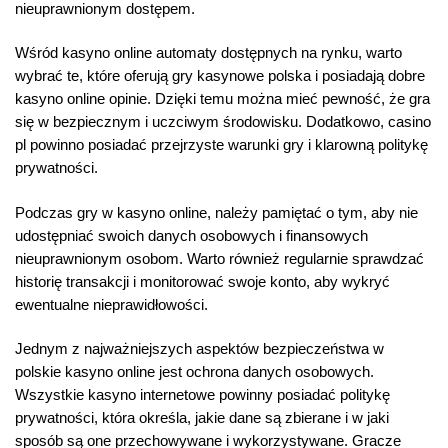
nieuprawnionym dostępem.
Wśród kasyno online automaty dostępnych na rynku, warto
wybrać te, które oferują gry kasynowe polska i posiadają dobre
kasyno online opinie. Dzięki temu można mieć pewność, że gra
się w bezpiecznym i uczciwym środowisku. Dodatkowo, casino
pl powinno posiadać przejrzyste warunki gry i klarowną politykę
prywatności.
Podczas gry w kasyno online, należy pamiętać o tym, aby nie
udostępniać swoich danych osobowych i finansowych
nieuprawnionym osobom. Warto również regularnie sprawdzać
historię transakcji i monitorować swoje konto, aby wykryć
ewentualne nieprawidłowości.
Jednym z najważniejszych aspektów bezpieczeństwa w
polskie kasyno online jest ochrona danych osobowych.
Wszystkie kasyno internetowe powinny posiadać politykę
prywatności, która określa, jakie dane są zbierane i w jaki
sposób są one przechowywane i wykorzystywane. Gracze