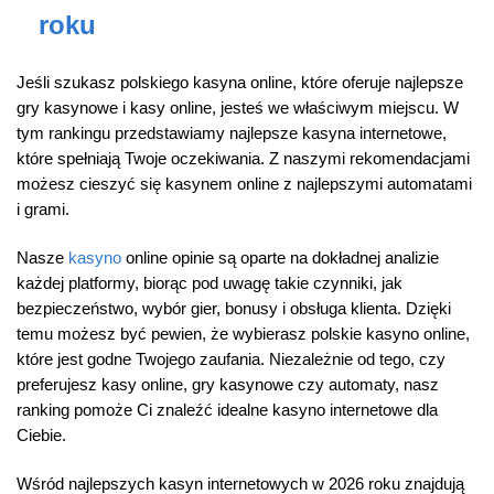
roku
Jeśli szukasz polskiego kasyna online, które oferuje najlepsze
gry kasynowe i kasy online, jesteś we właściwym miejscu. W
tym rankingu przedstawiamy najlepsze kasyna internetowe,
które spełniają Twoje oczekiwania. Z naszymi rekomendacjami
możesz cieszyć się kasynem online z najlepszymi automatami
i grami.
Nasze
kasyno
online opinie są oparte na dokładnej analizie
każdej platformy, biorąc pod uwagę takie czynniki, jak
bezpieczeństwo, wybór gier, bonusy i obsługa klienta. Dzięki
temu możesz być pewien, że wybierasz polskie kasyno online,
które jest godne Twojego zaufania. Niezależnie od tego, czy
preferujesz kasy online, gry kasynowe czy automaty, nasz
ranking pomoże Ci znaleźć idealne kasyno internetowe dla
Ciebie.
Wśród najlepszych kasyn internetowych w 2026 roku znajdują