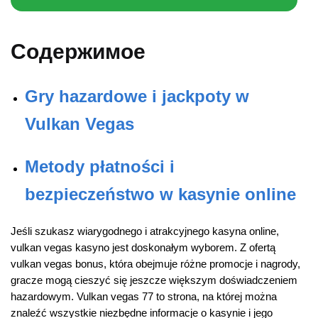
Содержимое
Gry hazardowe i jackpoty w
Vulkan Vegas
Metody płatności i
bezpieczeństwo w kasynie online
Jeśli szukasz wiarygodnego i atrakcyjnego kasyna online,
vulkan vegas kasyno jest doskonałym wyborem. Z ofertą
vulkan vegas bonus, która obejmuje różne promocje i nagrody,
gracze mogą cieszyć się jeszcze większym doświadczeniem
hazardowym. Vulkan vegas 77 to strona, na której można
znaleźć wszystkie niezbędne informacje o kasynie i jego