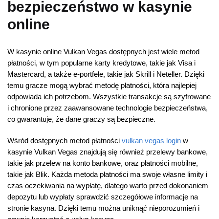
bezpieczeństwo w kasynie
online
W kasynie online Vulkan Vegas dostępnych jest wiele metod
płatności, w tym popularne karty kredytowe, takie jak Visa i
Mastercard, a także e-portfele, takie jak Skrill i Neteller. Dzięki
temu gracze mogą wybrać metodę płatności, która najlepiej
odpowiada ich potrzebom. Wszystkie transakcje są szyfrowane
i chronione przez zaawansowane technologie bezpieczeństwa,
co gwarantuje, że dane graczy są bezpieczne.
Wśród dostępnych metod płatności
vulkan vegas login
w
kasynie Vulkan Vegas znajdują się również przelewy bankowe,
takie jak przelew na konto bankowe, oraz płatności mobilne,
takie jak Blik. Każda metoda płatności ma swoje własne limity i
czas oczekiwania na wypłatę, dlatego warto przed dokonaniem
depozytu lub wypłaty sprawdzić szczegółowe informacje na
stronie kasyna. Dzięki temu można uniknąć nieporozumień i