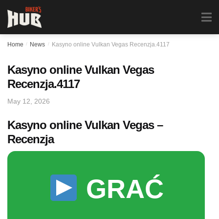
Biker's Hub
MENU
0
Home
/
News
/
Kasyno online Vulkan Vegas Recenzja.4117
Kasyno online Vulkan Vegas
Recenzja.4117
May 12, 2026
Kasyno online Vulkan Vegas –
Recenzja
GRAĆ