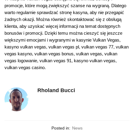
promocje, które mogą zwiększyć szanse na wygraną. Dlatego
warto regularnie sprawdzać stronę kasyna, aby nie przegapić
żadnych okazji. Można również skontaktować się z obsługą
klienta, aby uzyskać więcej informacji na temat dostępnych
bonusów i promocji. Dzięki temu można cieszyć się jeszcze
większymi emocjami i wygranymi w kasynie Vulkan Vegas,
kasyno vulkan vegas, vulkan vegas pl, vulkan vegas 77, vulkan
vegas kasyno, vulkan vegas bonus, vulkan vegas, vulkan
vegas logowanie, vulkan vegas 91, kasyno vulkan vegas,
vulkan vegas casino.
Rholand Bucci
Posted in:
News