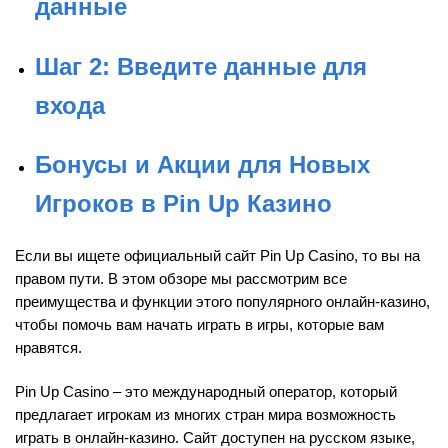
данные
Шаг 2: Введите данные для
входа
Бонусы и Акции для Новых
Игроков в Pin Up Казино
Если вы ищете официальный сайт Pin Up Casino, то вы на
правом пути. В этом обзоре мы рассмотрим все
преимущества и функции этого популярного онлайн-казино,
чтобы помочь вам начать играть в игры, которые вам
нравятся.
Pin Up Casino – это международный оператор, который
предлагает игрокам из многих стран мира возможность
играть в онлайн-казино. Сайт доступен на русском языке,