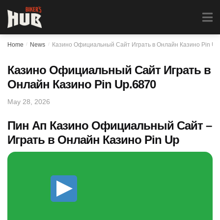
Biker's Hub
MENU
0
Home
/
News
/
Казино Официальный Сайт Играть в Онлайн Казино Pin Up
Казино Официальный Сайт Играть в
Онлайн Казино Pin Up.6870
May 28, 2026
Пин Ап Казино Официальный Сайт –
Играть в Онлайн Казино Pin Up