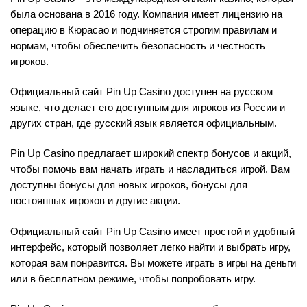
была основана в 2016 году. Компания имеет лицензию на
операцию в Кюрасао и подчиняется строгим правилам и
нормам, чтобы обеспечить безопасность и честность
игроков.
Официальный сайт Pin Up Casino доступен на русском
языке, что делает его доступным для игроков из России и
других стран, где русский язык является официальным.
Pin Up Casino предлагает широкий спектр бонусов и акций,
чтобы помочь вам начать играть и насладиться игрой. Вам
доступны бонусы для новых игроков, бонусы для
постоянных игроков и другие акции.
Официальный сайт Pin Up Casino имеет простой и удобный
интерфейс, который позволяет легко найти и выбрать игру,
которая вам понравится. Вы можете играть в игры на деньги
или в бесплатном режиме, чтобы попробовать игру.