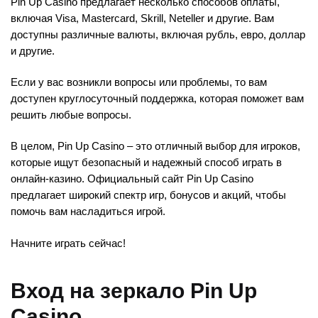
Pin Up Casino предлагает несколько способов оплаты,
включая Visa, Mastercard, Skrill, Neteller и другие. Вам
доступны различные валюты, включая рубль, евро, доллар
и другие.
Если у вас возникли вопросы или проблемы, то вам
доступен круглосуточный поддержка, которая поможет вам
решить любые вопросы.
В целом, Pin Up Casino – это отличный выбор для игроков,
которые ищут безопасный и надежный способ играть в
онлайн-казино. Официальный сайт Pin Up Casino
предлагает широкий спектр игр, бонусов и акций, чтобы
помочь вам насладиться игрой.
Начните играть сейчас!
Вход на зеркало Pin Up
Casino