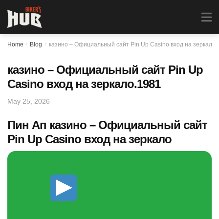
Biker's Hub
MENU
0
Home
/
Blog
/
казино – Официальный сайт Pin Up Casino вход на зеркало.
казино – Официальный сайт Pin Up
Casino вход на зеркало.1981
May 25, 2026
Пин Ап казино – Официальный сайт
Pin Up Casino вход на зеркало