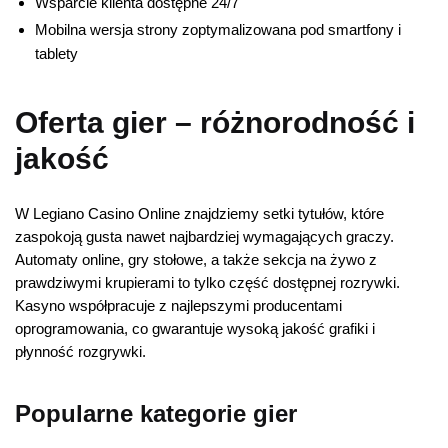
Wsparcie klienta dostępne 24/7
Mobilna wersja strony zoptymalizowana pod smartfony i
tablety
Oferta gier – różnorodność i
jakość
W Legiano Casino Online znajdziemy setki tytułów, które
zaspokoją gusta nawet najbardziej wymagających graczy.
Automaty online, gry stołowe, a także sekcja na żywo z
prawdziwymi krupierami to tylko część dostępnej rozrywki.
Kasyno współpracuje z najlepszymi producentami
oprogramowania, co gwarantuje wysoką jakość grafiki i
płynność rozgrywki.
Popularne kategorie gier