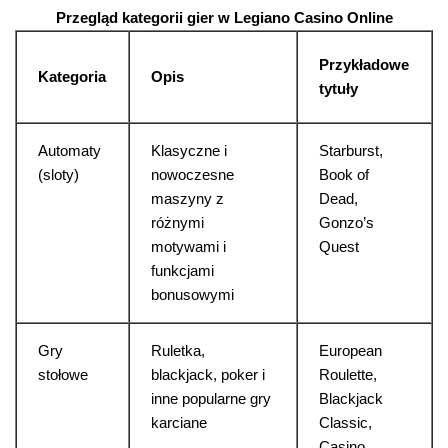
Przegląd kategorii gier w Legiano Casino Online
Przykładowe
Kategoria
Opis
tytuły
Automaty
Klasyczne i
Starburst,
(sloty)
nowoczesne
Book of
maszyny z
Dead,
różnymi
Gonzo’s
motywami i
Quest
funkcjami
bonusowymi
Gry
Ruletka,
European
stołowe
blackjack, poker i
Roulette,
inne popularne gry
Blackjack
karciane
Classic,
Casino