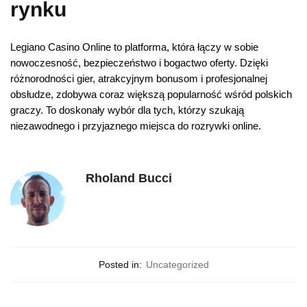
rynku
Legiano Casino Online to platforma, która łączy w sobie
nowoczesność, bezpieczeństwo i bogactwo oferty. Dzięki
różnorodności gier, atrakcyjnym bonusom i profesjonalnej
obsłudze, zdobywa coraz większą popularność wśród polskich
graczy. To doskonały wybór dla tych, którzy szukają
niezawodnego i przyjaznego miejsca do rozrywki online.
Rholand Bucci
Posted in:
Uncategorized