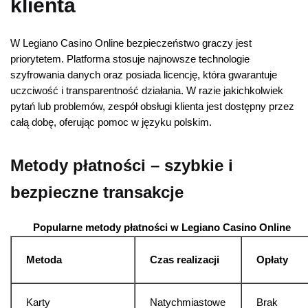
klienta
W Legiano Casino Online bezpieczeństwo graczy jest
priorytetem. Platforma stosuje najnowsze technologie
szyfrowania danych oraz posiada licencję, która gwarantuje
uczciwość i transparentność działania. W razie jakichkolwiek
pytań lub problemów, zespół obsługi klienta jest dostępny przez
całą dobę, oferując pomoc w języku polskim.
Metody płatności – szybkie i
bezpieczne transakcje
Popularne metody płatności w Legiano Casino Online
Metoda
Czas realizacji
Opłaty
Karty
Natychmiastowe
Brak