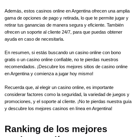
Además, estos casinos online en Argentina ofrecen una amplia
gama de opciones de pago y retirada, lo que te permite jugar y
retirar tus ganancias de manera segura y eficiente. También
ofrecen un soporte al cliente 24/7, para que puedas obtener
ayuda en caso de necesitarla.
En resumen, si estás buscando un casino online con bono
gratis o un casino online confiable, no te pierdas nuestros
recomendados. ¡Descubre los mejores sitios de casino online
en Argentina y comienza a jugar hoy mismo!
Recuerda que, al elegir un casino online, es importante
considerar factores como la seguridad, la variedad de juegos y
promociones, y el soporte al cliente. ¡No te pierdas nuestra guía
y descubre los mejores casinos en línea en Argentina!
Ranking de los mejores