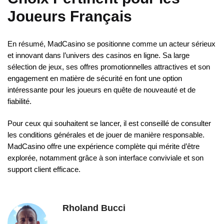
Joueurs Français
En résumé, MadCasino se positionne comme un acteur sérieux
et innovant dans l’univers des casinos en ligne. Sa large
sélection de jeux, ses offres promotionnelles attractives et son
engagement en matière de sécurité en font une option
intéressante pour les joueurs en quête de nouveauté et de
fiabilité.
Pour ceux qui souhaitent se lancer, il est conseillé de consulter
les conditions générales et de jouer de manière responsable.
MadCasino offre une expérience complète qui mérite d’être
explorée, notamment grâce à son interface conviviale et son
support client efficace.
Rholand Bucci