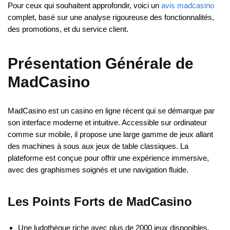
Pour ceux qui souhaitent approfondir, voici un
avis madcasino
complet, basé sur une analyse rigoureuse des fonctionnalités,
des promotions, et du service client.
Présentation Générale de
MadCasino
MadCasino est un casino en ligne récent qui se démarque par
son interface moderne et intuitive. Accessible sur ordinateur
comme sur mobile, il propose une large gamme de jeux allant
des machines à sous aux jeux de table classiques. La
plateforme est conçue pour offrir une expérience immersive,
avec des graphismes soignés et une navigation fluide.
Les Points Forts de MadCasino
Une ludothèque riche avec plus de 2000 jeux disponibles.