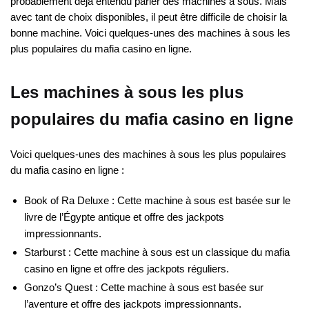
probablement déjà entendu parler des machines à sous. Mais
avec tant de choix disponibles, il peut être difficile de choisir la
bonne machine. Voici quelques-unes des machines à sous les
plus populaires du mafia casino en ligne.
Les machines à sous les plus
populaires du mafia casino en ligne
Voici quelques-unes des machines à sous les plus populaires
du mafia casino en ligne :
Book of Ra Deluxe : Cette machine à sous est basée sur le
livre de l’Égypte antique et offre des jackpots
impressionnants.
Starburst : Cette machine à sous est un classique du mafia
casino en ligne et offre des jackpots réguliers.
Gonzo’s Quest : Cette machine à sous est basée sur
l’aventure et offre des jackpots impressionnants.