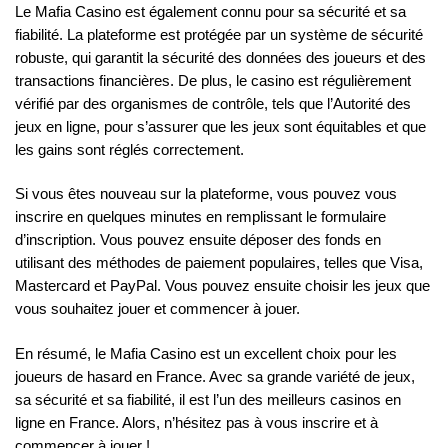
Le Mafia Casino est également connu pour sa sécurité et sa
fiabilité. La plateforme est protégée par un système de sécurité
robuste, qui garantit la sécurité des données des joueurs et des
transactions financières. De plus, le casino est régulièrement
vérifié par des organismes de contrôle, tels que l’Autorité des
jeux en ligne, pour s’assurer que les jeux sont équitables et que
les gains sont réglés correctement.
Si vous êtes nouveau sur la plateforme, vous pouvez vous
inscrire en quelques minutes en remplissant le formulaire
d’inscription. Vous pouvez ensuite déposer des fonds en
utilisant des méthodes de paiement populaires, telles que Visa,
Mastercard et PayPal. Vous pouvez ensuite choisir les jeux que
vous souhaitez jouer et commencer à jouer.
En résumé, le Mafia Casino est un excellent choix pour les
joueurs de hasard en France. Avec sa grande variété de jeux,
sa sécurité et sa fiabilité, il est l’un des meilleurs casinos en
ligne en France. Alors, n’hésitez pas à vous inscrire et à
commencer à jouer !