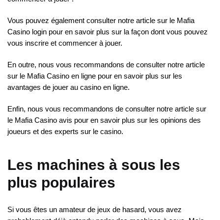
Vous pouvez également consulter notre article sur le Mafia
Casino login pour en savoir plus sur la façon dont vous pouvez
vous inscrire et commencer à jouer.
En outre, nous vous recommandons de consulter notre article
sur le Mafia Casino en ligne pour en savoir plus sur les
avantages de jouer au casino en ligne.
Enfin, nous vous recommandons de consulter notre article sur
le Mafia Casino avis pour en savoir plus sur les opinions des
joueurs et des experts sur le casino.
Les machines à sous les
plus populaires
Si vous êtes un amateur de jeux de hasard, vous avez