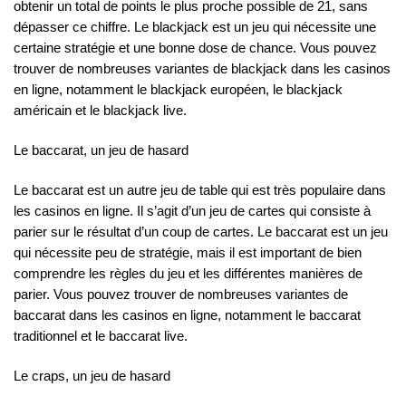
obtenir un total de points le plus proche possible de 21, sans
dépasser ce chiffre. Le blackjack est un jeu qui nécessite une
certaine stratégie et une bonne dose de chance. Vous pouvez
trouver de nombreuses variantes de blackjack dans les casinos
en ligne, notamment le blackjack européen, le blackjack
américain et le blackjack live.
Le baccarat, un jeu de hasard
Le baccarat est un autre jeu de table qui est très populaire dans
les casinos en ligne. Il s’agit d’un jeu de cartes qui consiste à
parier sur le résultat d’un coup de cartes. Le baccarat est un jeu
qui nécessite peu de stratégie, mais il est important de bien
comprendre les règles du jeu et les différentes manières de
parier. Vous pouvez trouver de nombreuses variantes de
baccarat dans les casinos en ligne, notamment le baccarat
traditionnel et le baccarat live.
Le craps, un jeu de hasard