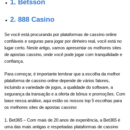
1. Betsson
2. 888 Casino
Se você está procurando por plataformas de cassino online
confiáveis e seguras para jogar por dinheiro real, você está no
lugar certo. Neste artigo, vamos apresentar os melhores sites
de apostas cassino, onde você pode jogar com tranquilidade e
confiança.
Para começar, é importante lembrar que a escolha da melhor
plataforma de cassino online depende de vários fatores,
incluindo a variedade de jogos, a qualidade do software, a
segurança da transação e a oferta de bônus e promoções. Com
base nessa análise, aqui estão os nossos top 5 escolhas para
os melhores sites de apostas cassino:
1. Bet365 – Com mais de 20 anos de experiência, a Bet365 é
uma das mais antigas e respeitadas plataformas de cassino