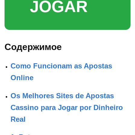
JOGAR
Содержимое
Como Funcionam as Apostas
Online
Os Melhores Sites de Apostas
Cassino para Jogar por Dinheiro
Real