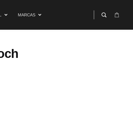
$
0.00
rcas
0
L
MARCAS
 och