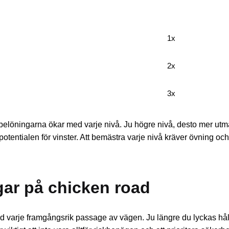
1x
2x
3x
belöningarna ökar med varje nivå. Ju högre nivå, desto mer utma
otentialen för vinster. Att bemästra varje nivå kräver övning och 
ar på chicken road
ed varje framgångsrik passage av vägen. Ju längre du lyckas hå