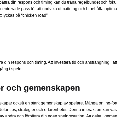
rbättra din respons och timing kan du träna regelbundet och foku
centrerade pass för att undvika utmattning och bibehålla optimal
t lyckas på “chicken road”.
tra din respons och timing. Att investera tid och ansträngning i a
ång i spelet.
ter och gemenskapen
det skapar också en stark gemenskap av spelare. Många online-fo
elar tips, strategier och erfarenheter. Denna interaktion kan var
ig av andra och förbättra din egen spelprestation. Att delta i ge