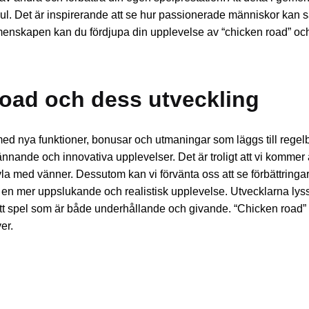
 kul. Det är inspirerande att se hur passionerade människor kan s
enskapen kan du fördjupa din upplevelse av “chicken road” oc
road och dess utveckling
 med nya funktioner, bonusar och utmaningar som läggs till rege
pännande och innovativa upplevelser. Det är troligt att vi kommer
vla med vänner. Dessutom kan vi förvänta oss att se förbättringar 
pa en mer uppslukande och realistisk upplevelse. Utvecklarna lyss
ett spel som är både underhållande och givande. “Chicken road” h
er.