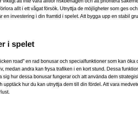
ör viktigt att inte vara alltför riskbenägen och att prioritera säkerh
 förlora allt i ett vågat försök. Utnyttja de möjligheter som ges o
 en investering i din framtid i spelet. Att bygga upp en stabil gru
 i spelet
cken road” en rad bonusar och specialfunktioner som kan öka d
iv, medan andra kan frysa trafiken i en kort stund. Dessa funkti
t lära sig hur dessa bonusar fungerar och att använda dem strategis
ch upptäck hur du kan utnyttja dem till din fördel. Att vara medv
lust.