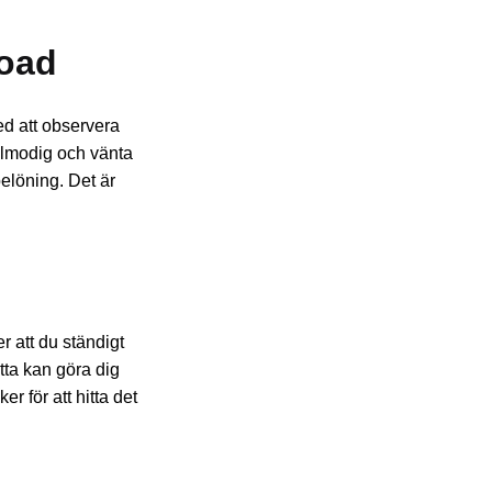
road
ed att observera
tålmodig och vänta
belöning. Det är
r att du ständigt
tta kan göra dig
r för att hitta det