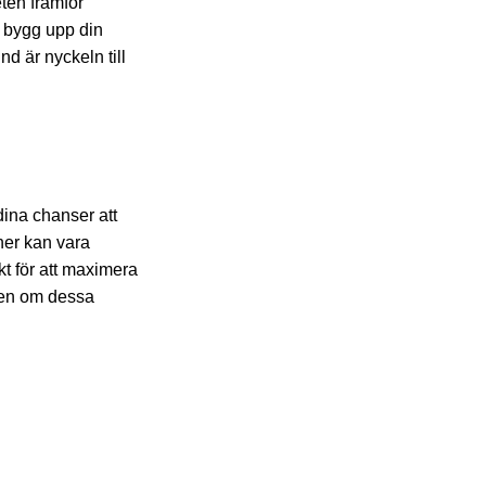
eten framför
ch bygg upp din
nd är nyckeln till
ina chanser att
oner kan vara
kt för att maximera
eten om dessa