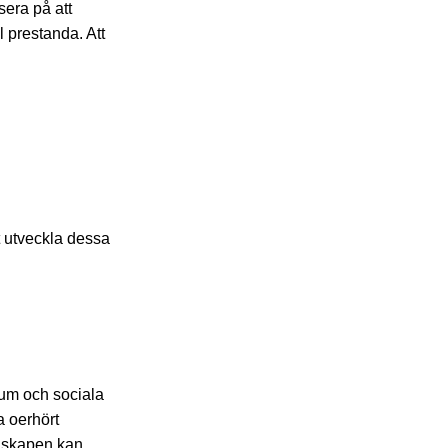
sera på att
 prestanda. Att
tt utveckla dessa
rum och sociala
a oerhört
menskapen kan