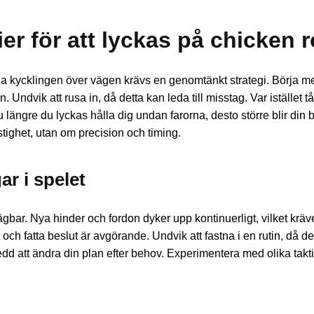
r för att lyckas på chicken 
da kycklingen över vägen krävs en genomtänkt strategi. Börja m
. Undvik att rusa in, då detta kan leda till misstag. Var istället 
u längre du lyckas hålla dig undan farorna, desto större blir din 
stighet, utan om precision och timing.
ar i spelet
bar. Nya hinder och fordon dyker upp kontinuerligt, vilket kräve
ch fatta beslut är avgörande. Undvik att fastna i en rutin, då de
dd att ändra din plan efter behov. Experimentera med olika taktike