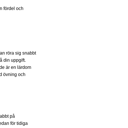
n fördel och
an röra sig snabbt
 din uppgift.
ande är en lärdom
Med övning och
nabbt på
edan för tidiga