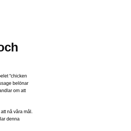
 och
pelet “chicken
assage belönar
andlar om att
 att nå våra mål.
glar denna