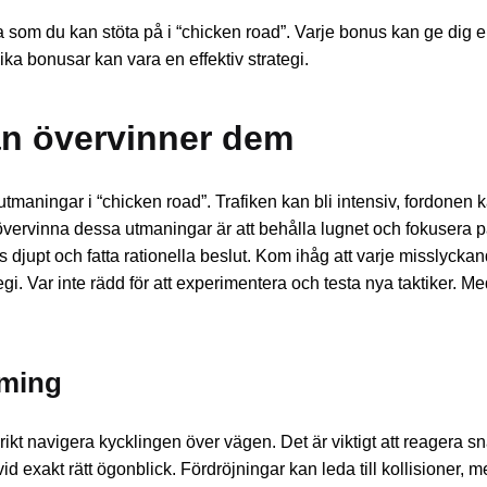
 som du kan stöta på i “chicken road”. Varje bonus kan ge dig e
lika bonusar kan vara en effektiv strategi.
n övervinner dem
maningar i “chicken road”. Trafiken kan bli intensiv, fordonen k
övervinna dessa utmaningar är att behålla lugnet och fokusera på
das djupt och fatta rationella beslut. Kom ihåg att varje misslyck
tegi. Var inte rädd för att experimentera och testa nya taktiker. 
iming
kt navigera kycklingen över vägen. Det är viktigt att reagera s
id exakt rätt ögonblick. Fördröjningar kan leda till kollisioner, m