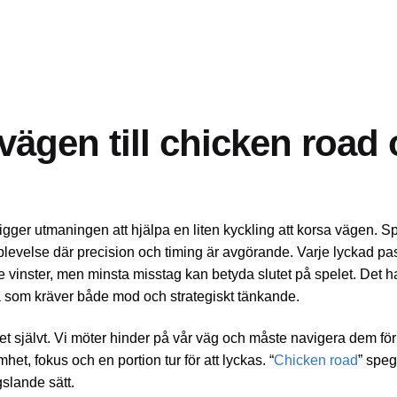
vägen till chicken road
ligger utmaningen att hjälpa en liten kyckling att korsa vägen. S
evelse där precision och timing är avgörande. Varje lyckad p
 vinster, men minsta misstag kan betyda slutet på spelet. Det h
sa som kräver både mod och strategiskt tänkande.
livet självt. Vi möter hinder på vår väg och måste navigera dem för
t, fokus och en portion tur för att lyckas. “
Chicken road
” spe
slande sätt.