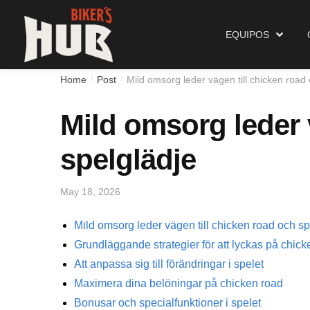
Biker's Hub
Equipos
EQUIPOS
Home
Post
Mild omsorg leder vägen till chicken road
/
/
Mild omsorg leder 
spelglädje
May 18, 2026
Mild omsorg leder vägen till chicken road och s
Grundläggande strategier för att lyckas på chick
Att anpassa sig till förändringar i spelet
Maximera dina belöningar på chicken road
Bonusar och specialfunktioner i spelet