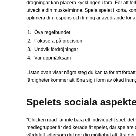
dragningar kan placera kycklingen i fara. För att fö
utveckla din muskelminne. Spela spelet i korta, kon
optimera din respons och timing är avgörande för at
Öva regelbundet
Fokusera på precision
Undvik fördröjningar
Var uppmärksam
Listan ovan visar några steg du kan ta för att förbät
färdigheter kommer att löna sig i form av ökad framg
Spelets sociala aspek
“Chicken road” är inte bara ett individuellt spel; 
mediegrupper är dedikerade åt spelet, där spelare d
värdefull, eftersom det ger dig möjlighet att lära d