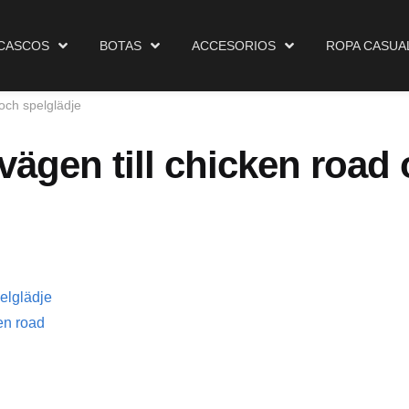
Cascos
Botas
Accesorios
Ropa Casual
Ma
CASCOS
BOTAS
ACCESORIOS
ROPA CASUA
 och spelglädje
vägen till chicken road
pelglädje
en road