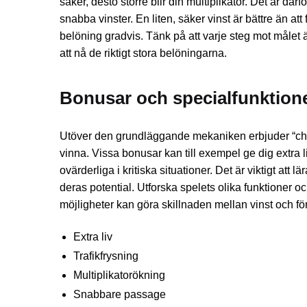
säker, desto större blir din multiplikator. Det är därf
snabba vinster. En liten, säker vinst är bättre än att
belöning gradvis. Tänk på att varje steg mot målet är
att nå de riktigt stora belöningarna.
Bonusar och specialfunktioner
Utöver den grundläggande mekaniken erbjuder “chi
vinna. Vissa bonusar kan till exempel ge dig extra l
ovärderliga i kritiska situationer. Det är viktigt at
deras potential. Utforska spelets olika funktioner o
möjligheter kan göra skillnaden mellan vinst och för
Extra liv
Trafikfrysning
Multiplikatorökning
Snabbare passage