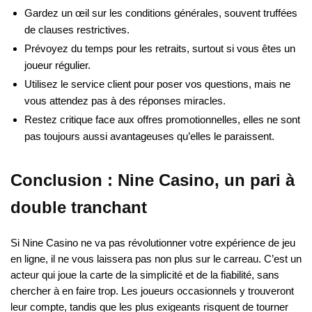
Gardez un œil sur les conditions générales, souvent truffées
de clauses restrictives.
Prévoyez du temps pour les retraits, surtout si vous êtes un
joueur régulier.
Utilisez le service client pour poser vos questions, mais ne
vous attendez pas à des réponses miracles.
Restez critique face aux offres promotionnelles, elles ne sont
pas toujours aussi avantageuses qu’elles le paraissent.
Conclusion : Nine Casino, un pari à
double tranchant
Si Nine Casino ne va pas révolutionner votre expérience de jeu
en ligne, il ne vous laissera pas non plus sur le carreau. C’est un
acteur qui joue la carte de la simplicité et de la fiabilité, sans
chercher à en faire trop. Les joueurs occasionnels y trouveront
leur compte, tandis que les plus exigeants risquent de tourner