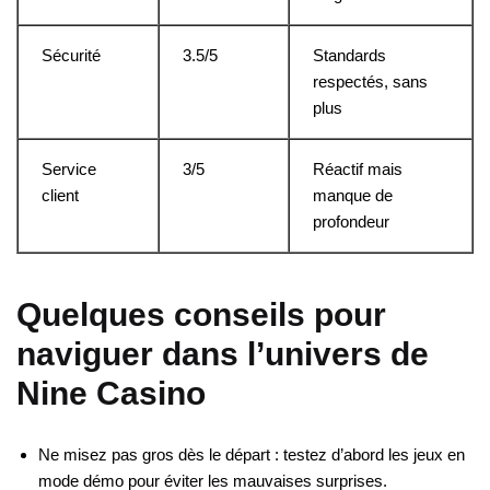
Sécurité
3.5/5
Standards
respectés, sans
plus
Service
3/5
Réactif mais
client
manque de
profondeur
Quelques conseils pour
naviguer dans l’univers de
Nine Casino
Ne misez pas gros dès le départ : testez d’abord les jeux en
mode démo pour éviter les mauvaises surprises.