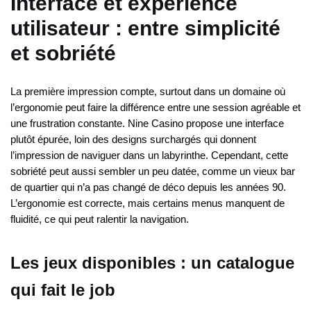
Interface et expérience
utilisateur : entre simplicité
et sobriété
La première impression compte, surtout dans un domaine où
l’ergonomie peut faire la différence entre une session agréable et
une frustration constante. Nine Casino propose une interface
plutôt épurée, loin des designs surchargés qui donnent
l’impression de naviguer dans un labyrinthe. Cependant, cette
sobriété peut aussi sembler un peu datée, comme un vieux bar
de quartier qui n’a pas changé de déco depuis les années 90.
L’ergonomie est correcte, mais certains menus manquent de
fluidité, ce qui peut ralentir la navigation.
Les jeux disponibles : un catalogue
qui fait le job