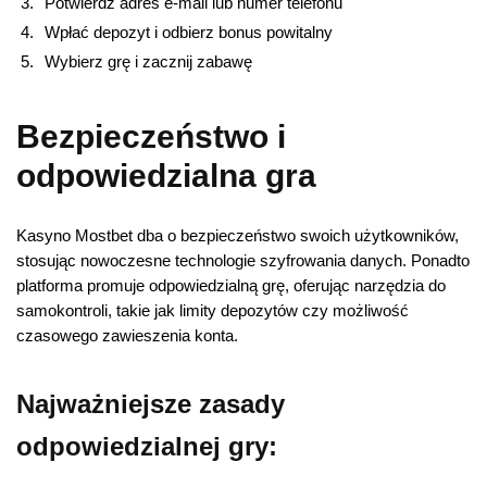
Potwierdź adres e-mail lub numer telefonu
Wpłać depozyt i odbierz bonus powitalny
Wybierz grę i zacznij zabawę
Bezpieczeństwo i
odpowiedzialna gra
Kasyno Mostbet dba o bezpieczeństwo swoich użytkowników,
stosując nowoczesne technologie szyfrowania danych. Ponadto
platforma promuje odpowiedzialną grę, oferując narzędzia do
samokontroli, takie jak limity depozytów czy możliwość
czasowego zawieszenia konta.
Najważniejsze zasady
odpowiedzialnej gry: