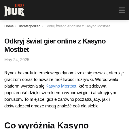
Biker's Hub
MENU
0
Home
/
Uncategorized
/
Odkryj świat gier online z Kasyno Mostbet
Odkryj świat gier online z Kasyno
Mostbet
May 24, 2025
Rynek hazardu internetowego dynamicznie się rozwija, oferując
graczom coraz to nowsze możliwości rozrywki. Wśród wielu
platform wyróżnia się
Kasyno Mostbet
, które zdobywa
popularność dzięki szerokiemu wyborowi gier i atrakcyjnym
bonusom. To miejsce, gdzie zarówno początkujący, jak i
doświadczeni gracze mogą znaleźć coś dla siebie.
Co wyróżnia Kasyno