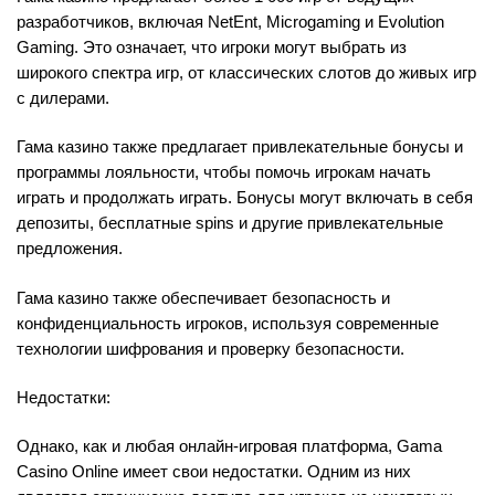
разработчиков, включая NetEnt, Microgaming и Evolution
Gaming. Это означает, что игроки могут выбрать из
широкого спектра игр, от классических слотов до живых игр
с дилерами.
Гама казино также предлагает привлекательные бонусы и
программы лояльности, чтобы помочь игрокам начать
играть и продолжать играть. Бонусы могут включать в себя
депозиты, бесплатные spins и другие привлекательные
предложения.
Гама казино также обеспечивает безопасность и
конфиденциальность игроков, используя современные
технологии шифрования и проверку безопасности.
Недостатки:
Однако, как и любая онлайн-игровая платформа, Gama
Casino Online имеет свои недостатки. Одним из них