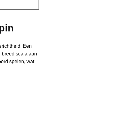
pin
erichtheid. Een
en breed scala aan
oord spelen, wat