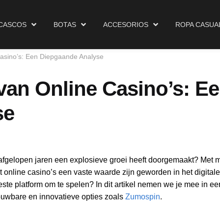
Cascos
Botas
Accesorios
Ropa Casual
Ma
CASCOS
BOTAS
ACCESORIOS
ROPA CASUA
asino’s: Een Diepgaande Analyse
van Online Casino’s: E
se
e afgelopen jaren een explosieve groei heeft doorgemaakt? Met 
dat online casino’s een vaste waarde zijn geworden in het digitale
ste platform om te spelen? In dit artikel nemen we je mee in ee
rouwbare en innovatieve opties zoals
Zumospin
.