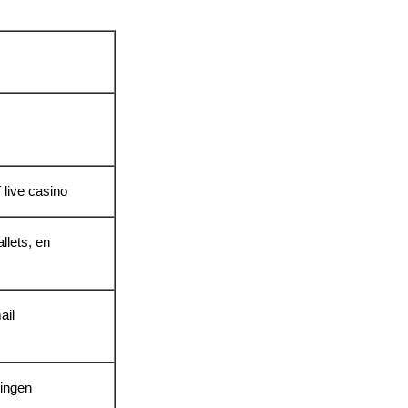
f live casino
llets, en
ail
dingen