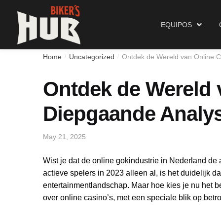
Biker's Hub
Equipos
EQUIPOS
Home
Uncategorized
Ontdek de Wereld van Online C
/
/
Ontdek de Wereld 
Diepgaande Analy
May 21, 2025
Wist je dat de online gokindustrie in Nederland d
actieve spelers in 2023 alleen al, is het duidelijk 
entertainmentlandschap. Maar hoe kies je nu het be
over online casino’s, met een speciale blik op bet