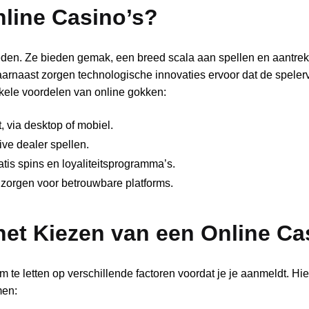
line Casino’s?
 reden. Ze bieden gemak, een breed scala aan spellen en aantre
aarnaast zorgen technologische innovaties ervoor dat de speler
enkele voordelen van online gokken:
, via desktop of mobiel.
ive dealer spellen.
is spins en loyaliteitsprogramma’s.
 zorgen voor betrouwbare platforms.
j het Kiezen van een Online Ca
om te letten op verschillende factoren voordat je je aanmeldt. Hie
men: