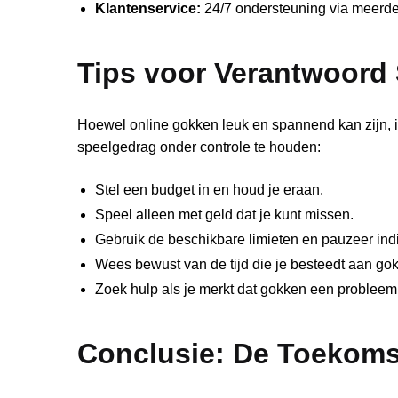
Klantenservice:
24/7 ondersteuning via meerde
Tips voor Verantwoord
Hoewel online gokken leuk en spannend kan zijn, is 
speelgedrag onder controle te houden:
Stel een budget in en houd je eraan.
Speel alleen met geld dat je kunt missen.
Gebruik de beschikbare limieten en pauzeer ind
Wees bewust van de tijd die je besteedt aan go
Zoek hulp als je merkt dat gokken een probleem
Conclusie: De Toekomst