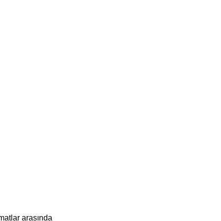
matlar arasında