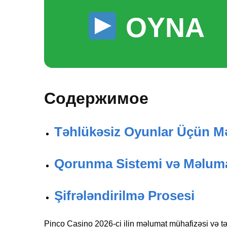
OYNA
Содержимое
Təhlükəsiz Oyunlar Üçün M
Qorunma Sistemi və Məlumatl
Şifrələndirilmə Prosesi
Pinco Casino 2026-ci ilin məlumat mühafizəsi və tə