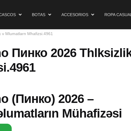
Cascos
Botas
Accesorios
Ropa Casual
Ma
CASCOS
BOTAS
ACCESORIOS
ROPA CASUA
k v Mlumatlarn Mhafizsi.4961
o Пинко 2026 Thlksizlik
si.4961
o (Пинко) 2026 –
əlumatların Mühafizəsi