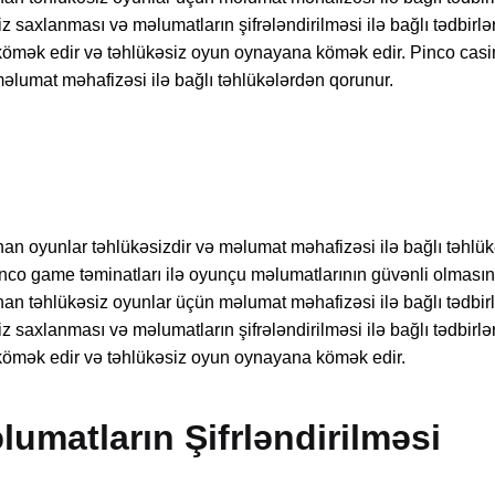
iz saxlanması və məlumatların şifrələndirilməsi ilə bağlı tədbirlə
 kömək edir və təhlükəsiz oyun oynayana kömək edir. Pinco cas
məlumat məhafizəsi ilə bağlı təhlükələrdən qorunur.
an oyunlar təhlükəsizdir və məlumat məhafizəsi ilə bağlı təhlü
co game təminatları ilə oyunçu məlumatlarının güvənli olmasın
an təhlükəsiz oyunlar üçün məlumat məhafizəsi ilə bağlı tədbir
iz saxlanması və məlumatların şifrələndirilməsi ilə bağlı tədbirlə
 kömək edir və təhlükəsiz oyun oynayana kömək edir.
umatların Şifrləndirilməsi