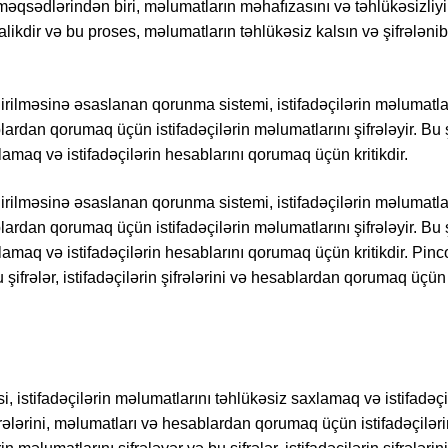
məqsədlərindən biri, məlumatların məhafızasını və təhlükəsizliyi
likdir və bu proses, məlumatların təhlükəsiz kalsın və şifrələn
irilməsinə əsaslanan qorunma sistemi, istifadəçilərin məlumatl
blardan qorumaq üçün istifadəçilərin məlumatlarını şifrələyir. Bu 
lamaq və istifadəçilərin hesablarını qorumaq üçün kritikdir.
irilməsinə əsaslanan qorunma sistemi, istifadəçilərin məlumatl
blardan qorumaq üçün istifadəçilərin məlumatlarını şifrələyir. Bu 
axlamaq və istifadəçilərin hesablarını qorumaq üçün kritikdir. Pi
 şifrələr, istifadəçilərin şifrələrini və hesablardan qorumaq üçün 
 istifadəçilərin məlumatlarını təhlükəsiz saxlamaq və istifadəçi
ifrələrini, məlumatları və hesablardan qorumaq üçün istifadəçilər