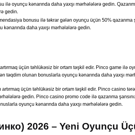
 ilə oyunçu kənarında daha yaxşı mərhələlərə gedin. Qazan
rə gedin.
dasiya bonusu ilə təkrar gələn oyunçu üçün 50% qazanma şans
kənarında daha yaxşı mərhələlərə gedin.
tırmaq üçün təhlükəsiz bir ortam təşkil edir. Pinco game ilə o
dən təqdim olunan bonuslarla oyunçu kənarında daha yaxşı mərh
rtırmaq üçün təhlükəsiz bir ortam təşkil edir. Pinco casino tər
hələlərə gedin. Pinco casino promo code ilə qazanma şansınızı
onuslarla oyunçu kənarında daha yaxşı mərhələlərə gedin.
Пинко) 2026 – Yeni Oyunçu Ü