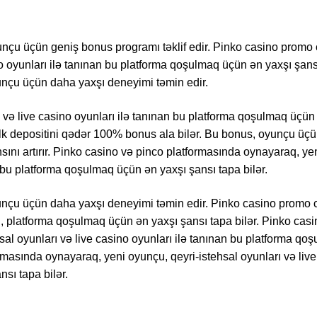
unçu üçün geniş bonus programı təklif edir. Pinko casino promo
o oyunları ilə tanınan bu platforma qoşulmaq üçün ən yaxşı şansı
unçu üçün daha yaxşı deneyimi təmin edir.
 və live casino oyunları ilə tanınan bu platforma qoşulmaq üçün
 ilk depositini qədər 100% bonus ala bilər. Bu bonus, oyunçu üç
nı artırır. Pinko casino və pinco platformasında oynayaraq, yen
n bu platforma qoşulmaq üçün ən yaxşı şansı tapa bilər.
unçu üçün daha yaxşı deneyimi təmin edir. Pinko casino promo co
 platforma qoşulmaq üçün ən yaxşı şansı tapa bilər. Pinko casi
sal oyunları və live casino oyunları ilə tanınan bu platforma q
ormasında oynayaraq, yeni oyunçu, qeyri-istehsal oyunları və live
sı tapa bilər.