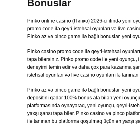
Bonuslar
Pinko online casino (Пинко) 2026-ci ilində yeni oy
promo code ilə qeyri-istehsal oyunları və live casin
Pinko az və pinco game ilə bağlı bonuslar, yeni oy
Pinko casino promo code ilə qeyri-istehsal oyunları
tapa bilərsiniz. Pinko promo code ilə yeni oyunçu,
deneyimi təmin edir və daha çox para kazanma şansı
istehsal oyunları və live casino oyunları ilə tanına
Pinko az və pinco game ilə bağlı bonuslar, yeni oy
depositini qədər 100% bonus ala bilən yeni oyunçu,
platformasında oynayaraq, yeni oyunçu, qeyri-isteh
yaxşı şansı tapa bilər. Pinko casino və pinco platf
ilə tanınan bu platforma qoşulmaq üçün ən yaxşı şan