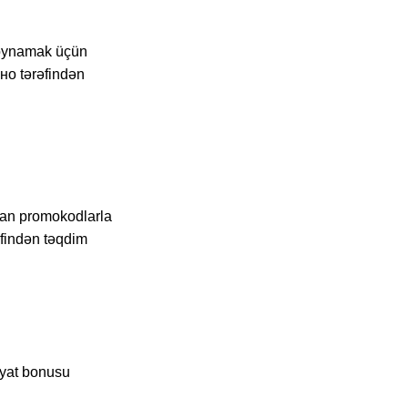
r
b oynamak üçün
ино tərəfindən
nan promokodlarla
əfindən təqdim
yyat bonusu