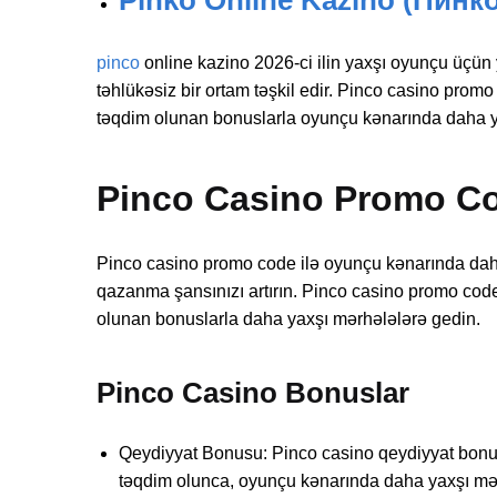
Pinko Online Kazino (Пинк
pinco
online kazino 2026-ci ilin yaxşı oyunçu üçün
təhlükəsiz bir ortam təşkil edir. Pinco casino prom
təqdim olunan bonuslarla oyunçu kənarında daha y
Pinco Casino Promo C
Pinco casino promo code ilə oyunçu kənarında dah
qazanma şansınızı artırın. Pinco casino promo code
olunan bonuslarla daha yaxşı mərhələlərə gedin.
Pinco Casino Bonuslar
Qeydiyyat Bonusu: Pinco casino qeydiyyat bonus
təqdim olunca, oyunçu kənarında daha yaxşı mə