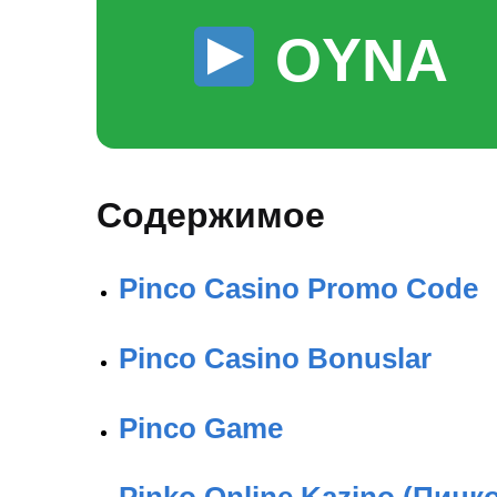
OYNA
Содержимое
Pinco Casino Promo Code
Pinco Casino Bonuslar
Pinco Game