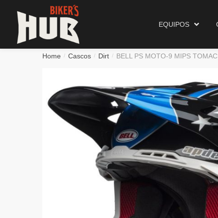
Biker's Hub
Equipos
EQUIPOS
Home
Cascos
Dirt
BELL PS MOTO-9 MIPS TOMAC
/
/
/