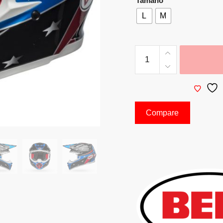
Tamaño
L
M
Compare