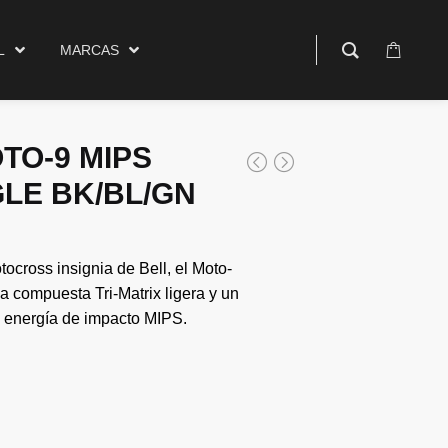
$
0.00
rcas
0
L
MARCAS
TO-9 MIPS
LE BK/BL/GN
ocross insignia de Bell, el Moto-
a compuesta Tri-Matrix ligera y un
e energía de impacto MIPS.