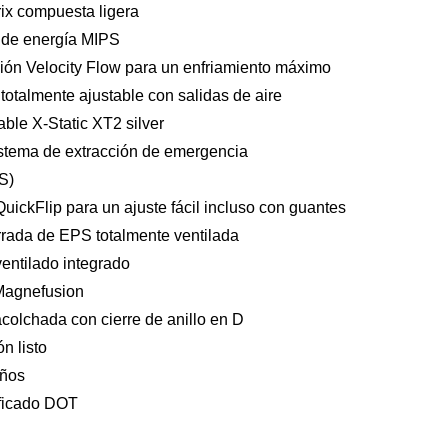
rix compuesta ligera
 de energía MIPS
ción Velocity Flow para un enfriamiento máximo
 totalmente ajustable con salidas de aire
vable X-Static XT2 silver
istema de extracción de emergencia
S)
QuickFlip para un ajuste fácil incluso con guantes
orrada de EPS totalmente ventilada
 ventilado integrado
Magnefusion
acolchada con cierre de anillo en D
n listo
años
ificado DOT