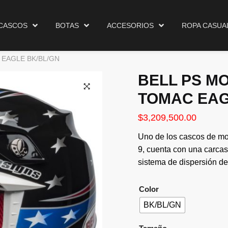
Cascos
Botas
Accesorios
Ropa Casual
Ma
CASCOS
BOTAS
ACCESORIOS
ROPA CASUA
 EAGLE BK/BL/GN
BELL PS MO
TOMAC EAG
$
3,209,500.00
Uno de los cascos de mot
9, cuenta con una carcas
sistema de dispersión d
Color
BK/BL/GN