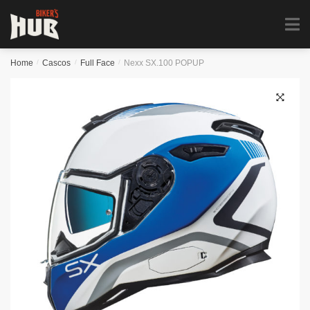
Biker's Hub
MENU
0
Home
/
Cascos
/
Full Face
/
Nexx SX.100 POPUP