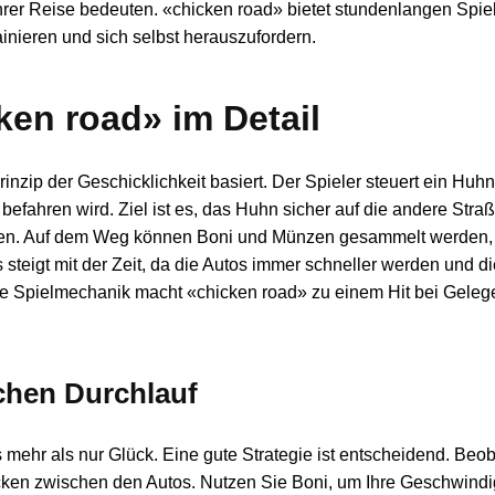
Ihrer Reise bedeuten. «chicken road» bietet stundenlangen Spie
ainieren und sich selbst herauszufordern.
en road» im Detail
inzip der Geschicklichkeit basiert. Der Spieler steuert ein Huh
efahren wird. Ziel ist es, das Huhn sicher auf die andere Stra
den. Auf dem Weg können Boni und Münzen gesammelt werden,
steigt mit der Zeit, da die Autos immer schneller werden und d
lnde Spielmechanik macht «chicken road» zu einem Hit bei Geleg
ichen Durchlauf
s mehr als nur Glück. Eine gute Strategie ist entscheidend. Beo
en zwischen den Autos. Nutzen Sie Boni, um Ihre Geschwindi