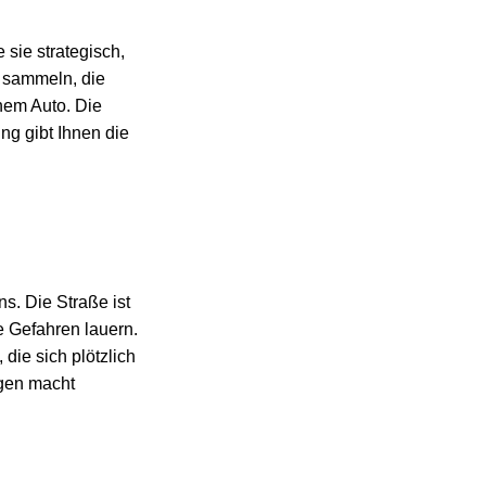
sie strategisch,
u sammeln, die
nem Auto. Die
ng gibt Ihnen die
s. Die Straße ist
e Gefahren lauern.
die sich plötzlich
gen macht