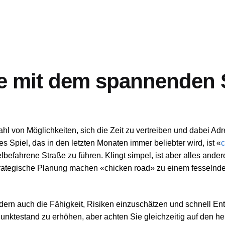
e mit dem spannenden 
zahl von Möglichkeiten, sich die Zeit zu vertreiben und dabei Ad
Spiel, das in den letzten Monaten immer beliebter wird, ist «
c
befahrene Straße zu führen. Klingt simpel, ist aber alles ander
strategische Planung machen «chicken road» zu einem fesselnde
ondern auch die Fähigkeit, Risiken einzuschätzen und schnell E
unktestand zu erhöhen, aber achten Sie gleichzeitig auf den 