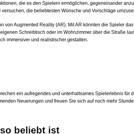
unktionen, die es den Spielern ermöglichen, gegeneinander anzu
d versuchen, die beliebtesten Wünsche und Vorschläge umzuse
on von Augmented Reality (AR). Mit AR könnten die Spieler das S
eigenen Schreibtisch oder im Wohnzimmer über die Straße lau
h immersiver und realistischer gestalten.
echen ein aufregendes und unterhaltsames Spielerlebnis für d
mmenden Neuerungen und freuen Sie sich auf noch mehr Stunden
o beliebt ist