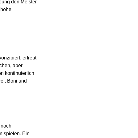
Übung den Meister
d hohe
nzipiert, erfreut
achen, aber
n kontinuierlich
el, Boni und
l noch
 spielen. Ein