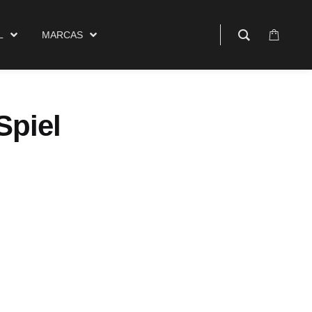
$
0.00
rcas
0
L
MARCAS
Spiel