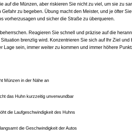
e auf die Münzen, aber riskieren Sie nicht zu viel, um sie zu
in Gefahr zu begeben. Übung macht den Meister, und je öfter Sie
s vorherzusagen und sicher die Straße zu überqueren.
u beherrschen. Reagieren Sie schnell und präzise auf die hera
ituation brenzlig wird. Konzentrieren Sie sich auf Ihr Ziel und 
er Lage sein, immer weiter zu kommen und immer höhere Punkt
ht Münzen in der Nähe an
ht das Huhn kurzzeitig unverwundbar
öht die Laufgeschwindigkeit des Huhns
langsamt die Geschwindigkeit der Autos