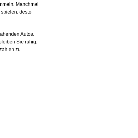
 sammeln. Manchmal
 spielen, desto
nnahenden Autos.
bleiben Sie ruhig.
zahlen zu