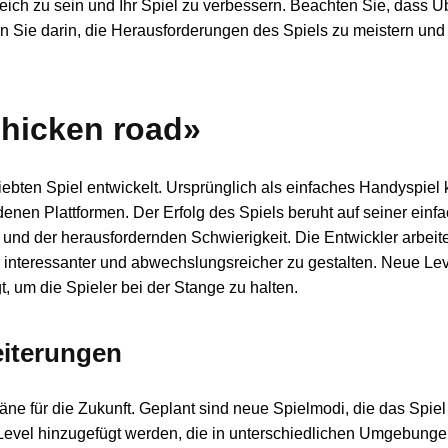
reich zu sein und Ihr Spiel zu verbessern. Beachten Sie, dass 
den Sie darin, die Herausforderungen des Spiels zu meistern un
chicken road»
iebten Spiel entwickelt. Ursprünglich als einfaches Handyspiel ko
edenen Plattformen. Der Erfolg des Spiels beruht auf seiner einf
nd der herausfordernden Schwierigkeit. Die Entwickler arbeite
interessanter und abwechslungsreicher zu gestalten. Neue Lev
 um die Spieler bei der Stange zu halten.
eiterungen
ne für die Zukunft. Geplant sind neue Spielmodi, die das Spie
evel hinzugefügt werden, die in unterschiedlichen Umgebungen