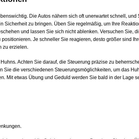
benswichtig. Die Autos nähern sich oft unerwartet schnell, und
in Sicherheit zu bringen. Üben Sie regelmäßig, um Ihre Reaktio
geschehen und lassen Sie sich nicht ablenken. Versuchen Sie,
ositionieren. Je schneller Sie reagieren, desto größer sind Ih
 zu erzielen.
s Huhns. Achten Sie darauf, die Steuerung präzise zu beherrsch
n Sie die verschiedenen Steuerungsmöglichkeiten, um das Huhn 
n. Mit etwas Übung und Geduld werden Sie bald in der Lage s
lenkungen.