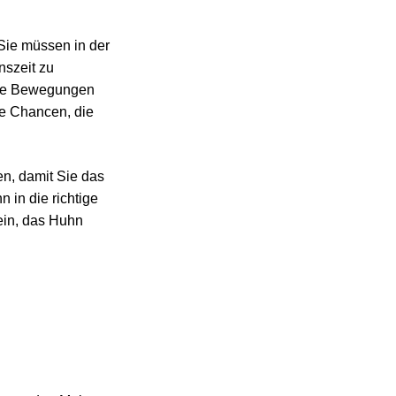
 Sie müssen in der
nszeit zu
 die Bewegungen
re Chancen, die
en, damit Sie das
in die richtige
ein, das Huhn