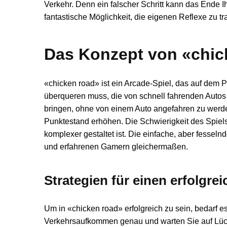
Verkehr. Denn ein falscher Schritt kann das Ende 
fantastische Möglichkeit, die eigenen Reflexe zu tr
Das Konzept von «chick
«chicken road» ist ein Arcade-Spiel, das auf dem Pr
überqueren muss, die von schnell fahrenden Autos b
bringen, ohne von einem Auto angefahren zu wer
Punktestand erhöhen. Die Schwierigkeit des Spiels 
komplexer gestaltet ist. Die einfache, aber fesse
und erfahrenen Gamern gleichermaßen.
Strategien für einen erfolgre
Um in «chicken road» erfolgreich zu sein, bedarf e
Verkehrsaufkommen genau und warten Sie auf Lück