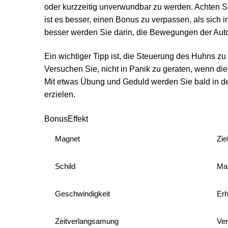
oder kurzzeitig unverwundbar zu werden. Achten Si
ist es besser, einen Bonus zu verpassen, als sich 
besser werden Sie darin, die Bewegungen der Auto
Ein wichtiger Tipp ist, die Steuerung des Huhns z
Versuchen Sie, nicht in Panik zu geraten, wenn die S
Mit etwas Übung und Geduld werden Sie bald in d
erzielen.
BonusEffekt
Magnet
Zie
Schild
Mac
Geschwindigkeit
Erh
Zeitverlangsamung
Ver