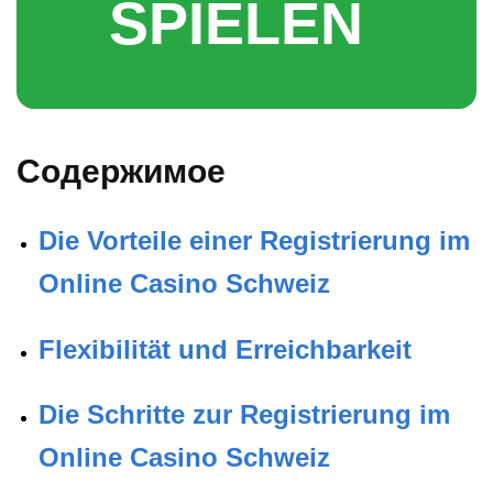
SPIELEN
Содержимое
Die Vorteile einer Registrierung im
Online Casino Schweiz
Flexibilität und Erreichbarkeit
Die Schritte zur Registrierung im
Online Casino Schweiz