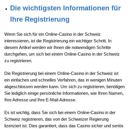
Die wichtigsten Informationen für
Ihre Registrierung
Wenn Sie sich für ein Online-Casino in der Schweiz
interessieren, ist die Registrierung ein wichtiger Schritt. In
diesem Artikel werden wir Ihnen die notwendigen Schritte
durchgehen, um sich bei einem Online-Casino in der Schweiz
zu registrieren.
Die Registrierung bei einem Online-Casino in der Schweiz ist
ein einfaches und schnelles Verfahren, das in wenigen Minuten
abgeschlossen werden kann. Um sich zu registrieren, benötigen
Sie lediglich einige persönliche Informationen, wie Ihren Namen,
Ihre Adresse und Ihre E-Mail-Adresse.
Es ist wichtig, dass Sie sich bei einem Online-Casino in der
Schweiz registrieren, das von der Schweizer Regierung
lizenziert ist. Dies garantiert, dass das Casino sicher und seriös