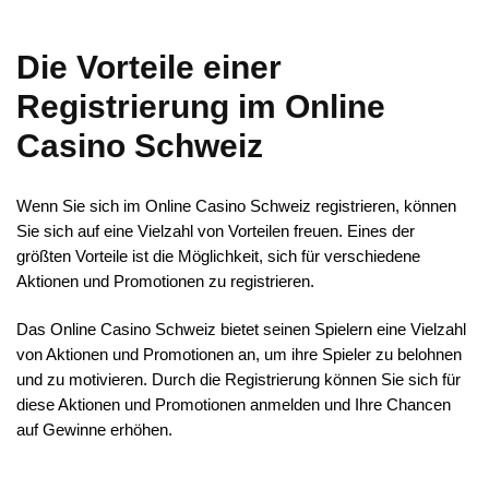
Die Vorteile einer
Registrierung im Online
Casino Schweiz
Wenn Sie sich im Online Casino Schweiz registrieren, können
Sie sich auf eine Vielzahl von Vorteilen freuen. Eines der
größten Vorteile ist die Möglichkeit, sich für verschiedene
Aktionen und Promotionen zu registrieren.
Das Online Casino Schweiz bietet seinen Spielern eine Vielzahl
von Aktionen und Promotionen an, um ihre Spieler zu belohnen
und zu motivieren. Durch die Registrierung können Sie sich für
diese Aktionen und Promotionen anmelden und Ihre Chancen
auf Gewinne erhöhen.