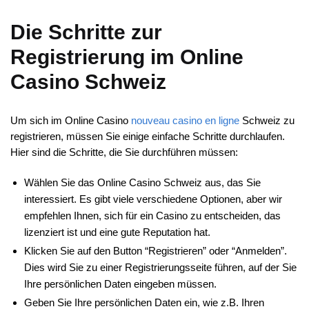
Die Schritte zur
Registrierung im Online
Casino Schweiz
Um sich im Online Casino
nouveau casino en ligne
Schweiz zu
registrieren, müssen Sie einige einfache Schritte durchlaufen.
Hier sind die Schritte, die Sie durchführen müssen:
Wählen Sie das Online Casino Schweiz aus, das Sie
interessiert. Es gibt viele verschiedene Optionen, aber wir
empfehlen Ihnen, sich für ein Casino zu entscheiden, das
lizenziert ist und eine gute Reputation hat.
Klicken Sie auf den Button “Registrieren” oder “Anmelden”.
Dies wird Sie zu einer Registrierungsseite führen, auf der Sie
Ihre persönlichen Daten eingeben müssen.
Geben Sie Ihre persönlichen Daten ein, wie z.B. Ihren