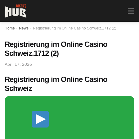
Biker's Hub
MENU
0
Home
/
News
/
Registrierung im Online Casino Schweiz.1712 (2)
Registrierung im Online Casino
Schweiz.1712 (2)
April 17, 2026
Registrierung im Online Casino
Schweiz