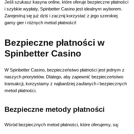
Jeśli szukasz kasyna online, które oferuje bezpieczne płatności
i szybkie wypłaty, Spinbetter Casino jest idealnym wyborem.
Zarejestruj się już dziś i zacznij korzystać z jego szerokiej
gamy gier i różnych metod płatności!
Bezpieczne płatności w
Spinbetter Casino
W Spinbetter Casino, bezpieczeństwo płatności jest jednym z
naszych priorytetów. Dlatego, aby zapewnić bezpieczeństwo
transakcji, korzystamy z najbardziej zaufanych i bezpiecznych
metod płatności.
Bezpieczne metody płatności
Wśród bezpiecznych metod płatności, które oferujemy, są: