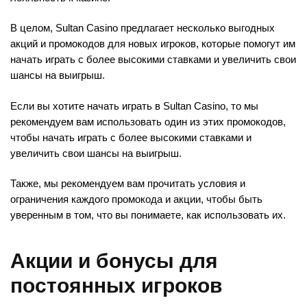
В целом, Sultan Casino предлагает несколько выгодных
акций и промокодов для новых игроков, которые помогут им
начать играть с более высокими ставками и увеличить свои
шансы на выигрыш.
Если вы хотите начать играть в Sultan Casino, то мы
рекомендуем вам использовать один из этих промокодов,
чтобы начать играть с более высокими ставками и
увеличить свои шансы на выигрыш.
Также, мы рекомендуем вам прочитать условия и
ограничения каждого промокода и акции, чтобы быть
уверенным в том, что вы понимаете, как использовать их.
Акции и бонусы для
постоянных игроков