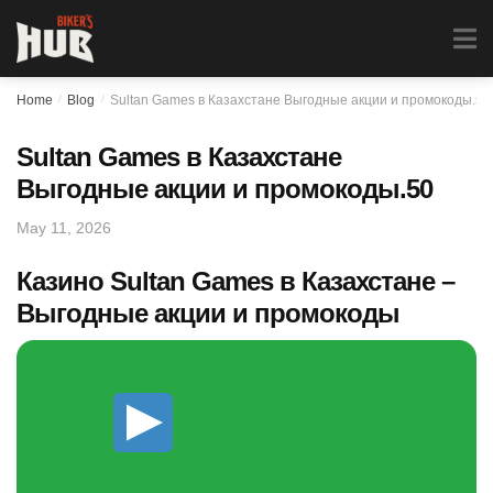
Biker's Hub
MENU
0
Home
/
Blog
/
Sultan Games в Казахстане Выгодные акции и промокоды.50
Sultan Games в Казахстане
Выгодные акции и промокоды.50
May 11, 2026
Казино Sultan Games в Казахстане –
Выгодные акции и промокоды