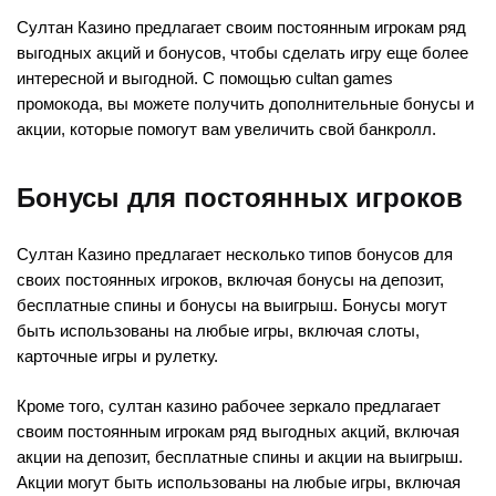
Султан Казино предлагает своим постоянным игрокам ряд
выгодных акций и бонусов, чтобы сделать игру еще более
интересной и выгодной. С помощью сultan games
промокода, вы можете получить дополнительные бонусы и
акции, которые помогут вам увеличить свой банкролл.
Бонусы для постоянных игроков
Султан Казино предлагает несколько типов бонусов для
своих постоянных игроков, включая бонусы на депозит,
бесплатные спины и бонусы на выигрыш. Бонусы могут
быть использованы на любые игры, включая слоты,
карточные игры и рулетку.
Кроме того, султан казино рабочее зеркало предлагает
своим постоянным игрокам ряд выгодных акций, включая
акции на депозит, бесплатные спины и акции на выигрыш.
Акции могут быть использованы на любые игры, включая