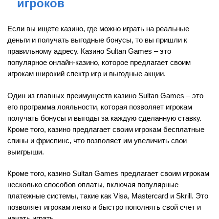
игроков
Если вы ищете казино, где можно играть на реальные
деньги и получать выгодные бонусы, то вы пришли к
правильному адресу. Казино Sultan Games – это
популярное онлайн-казино, которое предлагает своим
игрокам широкий спектр игр и выгодные акции.
Один из главных преимуществ казино Sultan Games – это
его программа лояльности, которая позволяет игрокам
получать бонусы и выгоды за каждую сделанную ставку.
Кроме того, казино предлагает своим игрокам бесплатные
спины и фриспинс, что позволяет им увеличить свои
выигрыши.
Кроме того, казино Sultan Games предлагает своим игрокам
несколько способов оплаты, включая популярные
платежные системы, такие как Visa, Mastercard и Skrill. Это
позволяет игрокам легко и быстро пополнять свой счет и
начать играть.