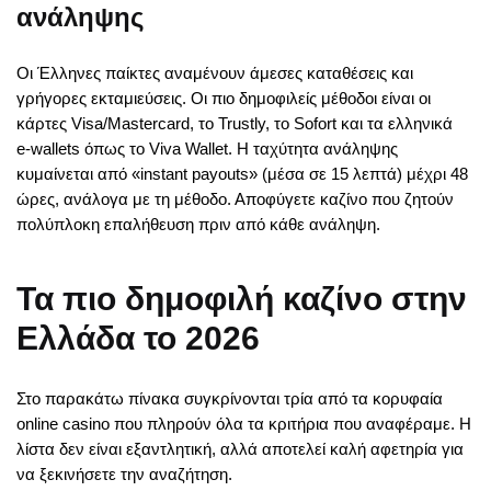
ανάληψης
Οι Έλληνες παίκτες αναμένουν άμεσες καταθέσεις και
γρήγορες εκταμιεύσεις. Οι πιο δημοφιλείς μέθοδοι είναι οι
κάρτες Visa/Mastercard, το Trustly, το Sofort και τα ελληνικά
e‑wallets όπως το Viva Wallet. Η ταχύτητα ανάληψης
κυμαίνεται από «instant payouts» (μέσα σε 15 λεπτά) μέχρι 48
ώρες, ανάλογα με τη μέθοδο. Αποφύγετε καζίνο που ζητούν
πολύπλοκη επαλήθευση πριν από κάθε ανάληψη.
Τα πιο δημοφιλή καζίνο στην
Ελλάδα το 2026
Στο παρακάτω πίνακα συγκρίνονται τρία από τα κορυφαία
online casino που πληρούν όλα τα κριτήρια που αναφέραμε. Η
λίστα δεν είναι εξαντλητική, αλλά αποτελεί καλή αφετηρία για
να ξεκινήσετε την αναζήτηση.