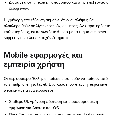
Διαφάνεια στην πολιτική απορρήτου και στην επεξεργασία
δεδομένων.
Η γρήγορη επαλήθευση σημαίνει ότι οι αναλήψεις θα
ολοκληρωθούν σε λίγες ώρες, όχι σε μέρες. Αν παρατηρήσετε
καθυστερήσεις, επικοινωνήστε άμεσα με το τμήμα customer
support για να λύσετε τυχόν ζητήματα.
Mobile εφαρμογές και
εμπειρία χρήστη
Οι περισσότεροι Έλληνες παίκτες προτιμούν να παίζουν από
το smartphone ή το tablet. Ένα καλό mobile app ή responsive
website πρέπει να προσφέρει:
Σταθερό UI, γρήγορη φόρτωση και προσαρμοσμένη
εμφάνιση για Android και iOS.
Πρόσβαση σε live casino με πραγματικούς dealers, καθώς