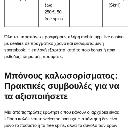
έως
(Skrill)
250 €, 50
free spins
Όλα τα παραπάνω προσφέρουν πλήρη mobile app, live casino
με dealers σε πραγματικό χρόνο και ενσωματωμένη
sportsbook. Η επιλογή εξαρτάται από το ποιο bonus ή ποια
μέθοδος πληρωμής προτιμάτε.
Μπόνους καλωσορίσματος:
Πρακτικές συμβουλές για να
τα αξιοποιήσετε
Μία από τις πρώτες ερωτήσεις που κάνουν οι αρχάριοι είναι:
«Πόσο καλό είναι το welcome bonus;» Η απάντηση δεν είναι
μόνο το ποσοστό ή τα free spins, αλλά το σύνολο των όρων.