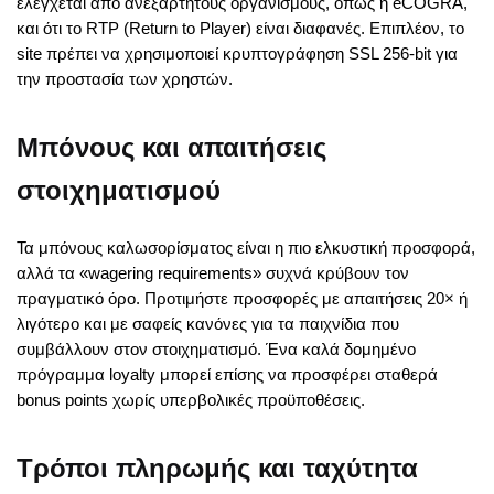
ελέγχεται από ανεξάρτητους οργανισμούς, όπως η eCOGRA,
και ότι το RTP (Return to Player) είναι διαφανές. Επιπλέον, το
site πρέπει να χρησιμοποιεί κρυπτογράφηση SSL 256‑bit για
την προστασία των χρηστών.
Μπόνους και απαιτήσεις
στοιχηματισμού
Τα μπόνους καλωσορίσματος είναι η πιο ελκυστική προσφορά,
αλλά τα «wagering requirements» συχνά κρύβουν τον
πραγματικό όρο. Προτιμήστε προσφορές με απαιτήσεις 20× ή
λιγότερο και με σαφείς κανόνες για τα παιχνίδια που
συμβάλλουν στον στοιχηματισμό. Ένα καλά δομημένο
πρόγραμμα loyalty μπορεί επίσης να προσφέρει σταθερά
bonus points χωρίς υπερβολικές προϋποθέσεις.
Τρόποι πληρωμής και ταχύτητα