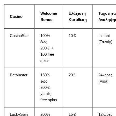
Welcome
Ελάχιστη
Ταχύτητα
Casino
Bonus
Κατάθεση
Ανάληψη
CasinoStar
100%
10 €
Instant
έως
(Trustly)
200 €, +
100 free
spins
BetMaster
150%
20 €
24 ωρες
έως
(Visa)
300 €,
χωρίς
free spins
LuckySpin
200%
15 €
12 ωρες