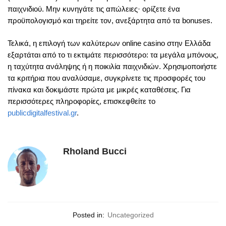
παιχνιδιού. Μην κυνηγάτε τις απώλειες· ορίζετε ένα
προϋπολογισμό και τηρείτε τον, ανεξάρτητα από τα bonuses.
Τελικά, η επιλογή των καλύτερων online casino στην Ελλάδα
εξαρτάται από το τι εκτιμάτε περισσότερο: τα μεγάλα μπόνους,
η ταχύτητα ανάληψης ή η ποικιλία παιχνιδιών. Χρησιμοποιήστε
τα κριτήρια που αναλύσαμε, συγκρίνετε τις προσφορές του
πίνακα και δοκιμάστε πρώτα με μικρές καταθέσεις. Για
περισσότερες πληροφορίες, επισκεφθείτε το
publicdigitalfestival.gr
.
Rholand Bucci
Posted in:
Uncategorized