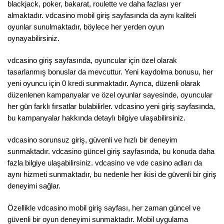
blackjack, poker, bakarat, roulette ve daha fazlası yer
almaktadır. vdcasino mobil giriş sayfasında da aynı kaliteli
oyunlar sunulmaktadır, böylece her yerden oyun
oynayabilirsiniz.
vdcasino giriş sayfasında, oyuncular için özel olarak
tasarlanmış bonuslar da mevcuttur. Yeni kaydolma bonusu, her
yeni oyuncu için 0 kredi sunmaktadır. Ayrıca, düzenli olarak
düzenlenen kampanyalar ve özel oyunlar sayesinde, oyuncular
her gün farklı fırsatlar bulabilirler. vdcasino yeni giriş sayfasında,
bu kampanyalar hakkında detaylı bilgiye ulaşabilirsiniz.
vdcasino sorunsuz giriş, güvenli ve hızlı bir deneyim
sunmaktadır. vdcasino güncel giriş sayfasında, bu konuda daha
fazla bilgiye ulaşabilirsiniz. vdcasino ve vde casino adları da
aynı hizmeti sunmaktadır, bu nedenle her ikisi de güvenli bir giriş
deneyimi sağlar.
Özellikle vdcasino mobil giriş sayfası, her zaman güncel ve
güvenli bir oyun deneyimi sunmaktadır. Mobil uygulama