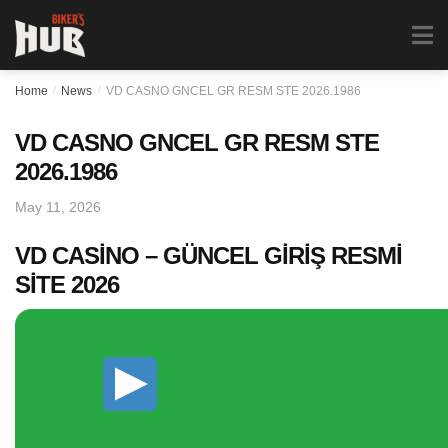
Biker's Hub
MENU
0
Home
/
News
/
VD CASNO GNCEL GR RESM STE 2026.1986
VD CASNO GNCEL GR RESM STE
2026.1986
May 11, 2026
VD CASİNO – GÜNCEL GİRİŞ RESMİ
SİTE 2026