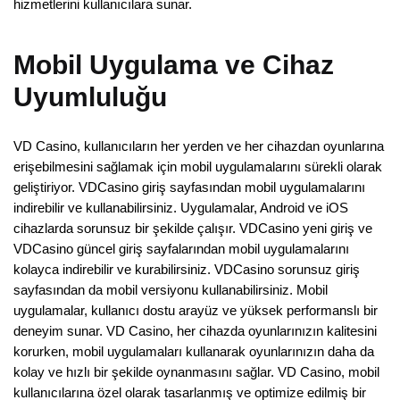
hizmetlerini kullanıcılara sunar.
Mobil Uygulama ve Cihaz
Uyumluluğu
VD Casino, kullanıcıların her yerden ve her cihazdan oyunlarına
erişebilmesini sağlamak için mobil uygulamalarını sürekli olarak
geliştiriyor. VDCasino giriş sayfasından mobil uygulamalarını
indirebilir ve kullanabilirsiniz. Uygulamalar, Android ve iOS
cihazlarda sorunsuz bir şekilde çalışır. VDCasino yeni giriş ve
VDCasino güncel giriş sayfalarından mobil uygulamalarını
kolayca indirebilir ve kurabilirsiniz. VDCasino sorunsuz giriş
sayfasından da mobil versiyonu kullanabilirsiniz. Mobil
uygulamalar, kullanıcı dostu arayüz ve yüksek performanslı bir
deneyim sunar. VD Casino, her cihazda oyunlarınızın kalitesini
korurken, mobil uygulamaları kullanarak oyunlarınızın daha da
kolay ve hızlı bir şekilde oynanmasını sağlar. VD Casino, mobil
kullanıcılarına özel olarak tasarlanmış ve optimize edilmiş bir