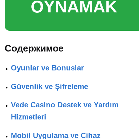
OYNAMAK
Содержимое
Oyunlar ve Bonuslar
Güvenlik ve Şifreleme
Vede Casino Destek ve Yardım
Hizmetleri
Mobil Uygulama ve Cihaz