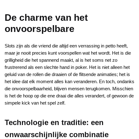
De charme van het
onvoorspelbare
Slots zijn als die vriend die altijd een verrassing in petto heeft,
maar je nooit precies kunt voorspellen wat het wordt. Het is die
grilligheid die het spannend maakt, al is het soms net zo
frustrerend als een slechte hand in poker. Het is niet alleen het
geluid van de rollen die draaien of de flitsende animaties; het is
het idee dat elk moment alles kan veranderen. En toch, ondanks
die onvoorspelbaarheid, blijven mensen terugkomen. Misschien
is het de hoop op die ene draai die alles verandert, of gewoon de
simpele kick van het spel zelf.
Technologie en traditie: een
onwaarschijnlijke combinatie