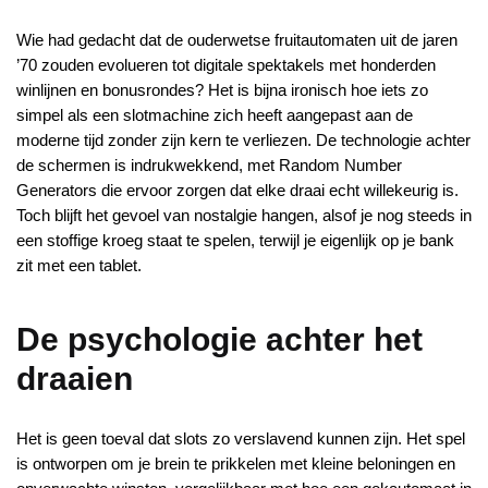
Wie had gedacht dat de ouderwetse fruitautomaten uit de jaren
’70 zouden evolueren tot digitale spektakels met honderden
winlijnen en bonusrondes? Het is bijna ironisch hoe iets zo
simpel als een slotmachine zich heeft aangepast aan de
moderne tijd zonder zijn kern te verliezen. De technologie achter
de schermen is indrukwekkend, met Random Number
Generators die ervoor zorgen dat elke draai echt willekeurig is.
Toch blijft het gevoel van nostalgie hangen, alsof je nog steeds in
een stoffige kroeg staat te spelen, terwijl je eigenlijk op je bank
zit met een tablet.
De psychologie achter het
draaien
Het is geen toeval dat slots zo verslavend kunnen zijn. Het spel
is ontworpen om je brein te prikkelen met kleine beloningen en