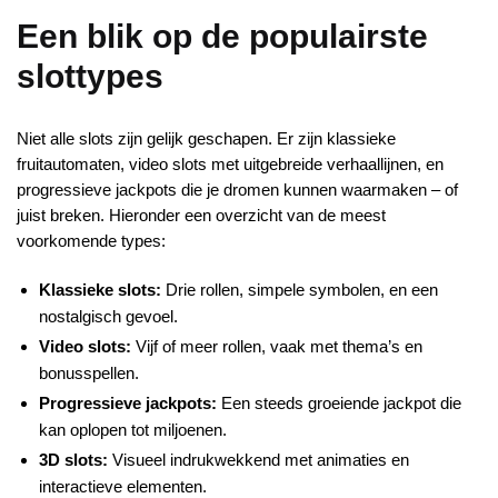
Een blik op de populairste
slottypes
Niet alle slots zijn gelijk geschapen. Er zijn klassieke
fruitautomaten, video slots met uitgebreide verhaallijnen, en
progressieve jackpots die je dromen kunnen waarmaken – of
juist breken. Hieronder een overzicht van de meest
voorkomende types:
Klassieke slots:
Drie rollen, simpele symbolen, en een
nostalgisch gevoel.
Video slots:
Vijf of meer rollen, vaak met thema’s en
bonusspellen.
Progressieve jackpots:
Een steeds groeiende jackpot die
kan oplopen tot miljoenen.
3D slots:
Visueel indrukwekkend met animaties en
interactieve elementen.