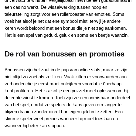
onverwachte winsten, vergelijkbaar met hoe een gokautomaat in
een casino werkt. De wisselwerking tussen hoop en
teleurstelling zorgt voor een rollercoaster van emoties. Soms
voelt het alsof je net dat ene symbool mist, terwijl je andere
keren wordt beloond met een bonus die je niet zag aankomen.
Het is een spel van geduld, geluk en soms een beetje waanzin.
De rol van bonussen en promoties
Bonussen zijn het zout in de pap van online slots, maar ze zijn
niet altijd zo zoet als ze lijken. Vaak zitten er voorwaarden aan
verbonden die je eerst moet ontcijferen voordat je überhaupt
kunt profiteren. Het is alsof je een puzzel moet oplossen om bij
de echte winst te komen. Toch zijn ze een onmisbaar onderdeel
van het spel, omdat ze spelers de kans geven om langer te
blijven draaien zonder direct hun eigen geld in te zetten. Een
slimme speler weet precies wanneer hij moet toeslaan en
wanneer hij beter kan stoppen.