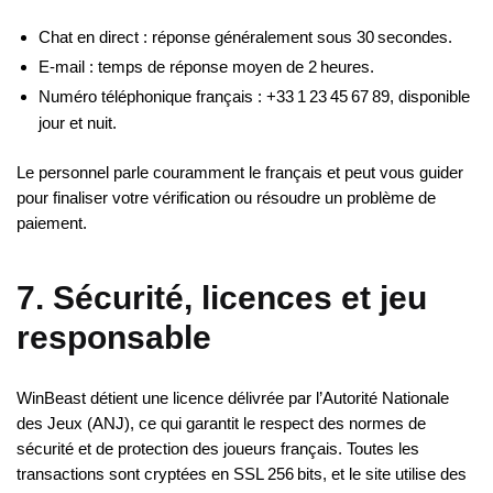
Chat en direct : réponse généralement sous 30 secondes.
E‑mail : temps de réponse moyen de 2 heures.
Numéro téléphonique français : +33 1 23 45 67 89, disponible
jour et nuit.
Le personnel parle couramment le français et peut vous guider
pour finaliser votre vérification ou résoudre un problème de
paiement.
7. Sécurité, licences et jeu
responsable
WinBeast détient une licence délivrée par l’Autorité Nationale
des Jeux (ANJ), ce qui garantit le respect des normes de
sécurité et de protection des joueurs français. Toutes les
transactions sont cryptées en SSL 256 bits, et le site utilise des