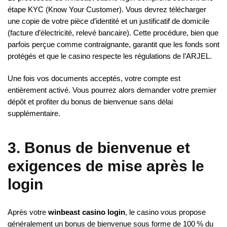
étape KYC (Know Your Customer). Vous devrez télécharger
une copie de votre pièce d’identité et un justificatif de domicile
(facture d’électricité, relevé bancaire). Cette procédure, bien que
parfois perçue comme contraignante, garantit que les fonds sont
protégés et que le casino respecte les régulations de l’ARJEL.
Une fois vos documents acceptés, votre compte est
entièrement activé. Vous pourrez alors demander votre premier
dépôt et profiter du bonus de bienvenue sans délai
supplémentaire.
3. Bonus de bienvenue et
exigences de mise après le
login
Après votre
winbeast casino login
, le casino vous propose
généralement un bonus de bienvenue sous forme de 100 % du