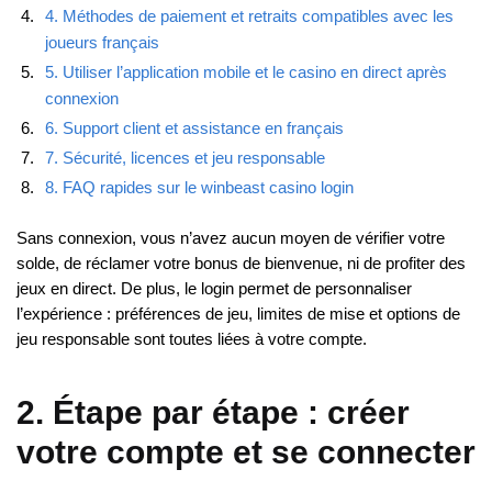
4. Méthodes de paiement et retraits compatibles avec les
joueurs français
5. Utiliser l’application mobile et le casino en direct après
connexion
6. Support client et assistance en français
7. Sécurité, licences et jeu responsable
8. FAQ rapides sur le winbeast casino login
Sans connexion, vous n’avez aucun moyen de vérifier votre
solde, de réclamer votre bonus de bienvenue, ni de profiter des
jeux en direct. De plus, le login permet de personnaliser
l’expérience : préférences de jeu, limites de mise et options de
jeu responsable sont toutes liées à votre compte.
2. Étape par étape : créer
votre compte et se connecter