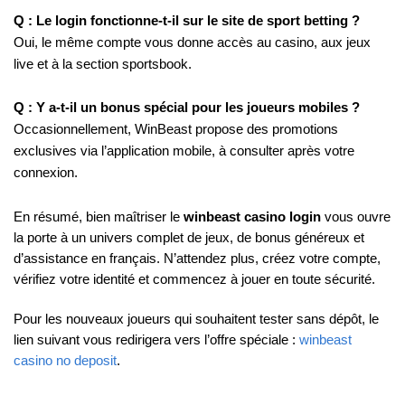
Q : Le login fonctionne‑t‑il sur le site de sport betting ?
Oui, le même compte vous donne accès au casino, aux jeux
live et à la section sportsbook.
Q : Y a‑t‑il un bonus spécial pour les joueurs mobiles ?
Occasionnellement, WinBeast propose des promotions
exclusives via l’application mobile, à consulter après votre
connexion.
En résumé, bien maîtriser le
winbeast casino login
vous ouvre
la porte à un univers complet de jeux, de bonus généreux et
d’assistance en français. N’attendez plus, créez votre compte,
vérifiez votre identité et commencez à jouer en toute sécurité.
Pour les nouveaux joueurs qui souhaitent tester sans dépôt, le
lien suivant vous redirigera vers l’offre spéciale :
winbeast
casino no deposit
.