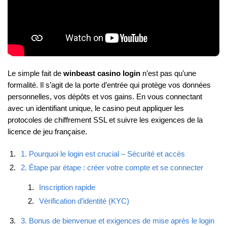
Le simple fait de
winbeast casino login
n’est pas qu’une
formalité. Il s’agit de la porte d’entrée qui protège vos données
personnelles, vos dépôts et vos gains. En vous connectant
avec un identifiant unique, le casino peut appliquer les
protocoles de chiffrement SSL et suivre les exigences de la
licence de jeu française.
1. Pourquoi le login est crucial – Sécurité et accès
2. Étape par étape : créer votre compte et se connecter
Inscription rapide
Vérification d’identité (KYC)
3. Bonus de bienvenue et exigences de mise après le login