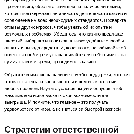
Прежде всего, обратите внимание на наличие лицензии,
которая подтверждает легальность деятельности казино и
соблюдение им всех необходимых стандартов. Проверьте
отзывы других игроков, чтобы узнать об их опыте и
возможных проблемах. Убедитесь, что казино предлагает
широкий выбор игр и напитков, а также удобные способы
оплаты и вывода средств. И, конечно же, не забывайте об
ответственной игре и устанавливайте для себя лимиты на
сумму ставок и время, проводимое в казино.
Обратите внимание на наличие службы поддержки, которая
готова ответить на ваши вопросы и помочь в решении
любых проблем. Изучите условия акций и бонусов, чтобы
максимально использовать свои возможности для
выигрыша. И помните, что главное – это получать
удовольствие от игры, а не гнаться за быстрой наживой.
Стратегии ответственной