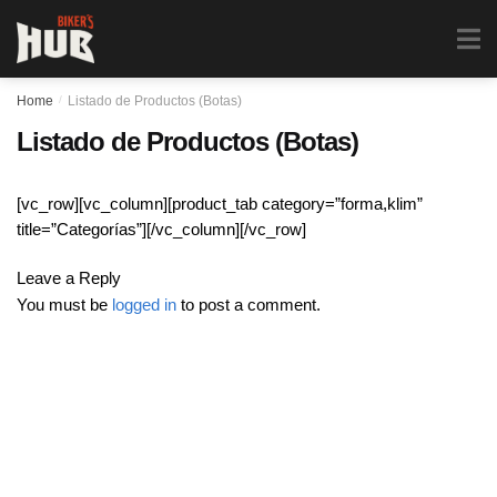
Biker's Hub
MENU
0
Home
/
Listado de Productos (Botas)
Listado de Productos (Botas)
[vc_row][vc_column][product_tab category=”forma,klim”
title=”Categorías”][/vc_column][/vc_row]
Leave a Reply
You must be
logged in
to post a comment.