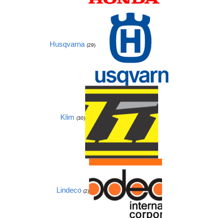
Husqvarna
(29)
Klim
(30)
Lindeco
(2)