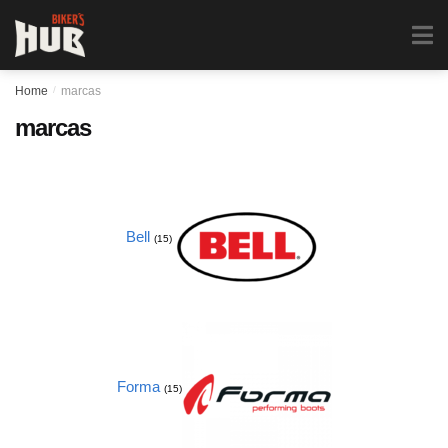
Biker's Hub
MENU
0
Home
/
marcas
marcas
Bell
(15)
Forma
(15)