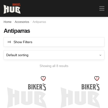
Biker's Hub
MENU
0
Home
/
Accesorios
/
Antiparras
Antiparras
Show Filters
Showing all 8 results